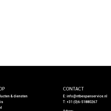
OP
CONTACT
ucten & diensten
E:
info@ntbespanservice.nl
is
T: +31 (0)6-51880267
el
Adres: