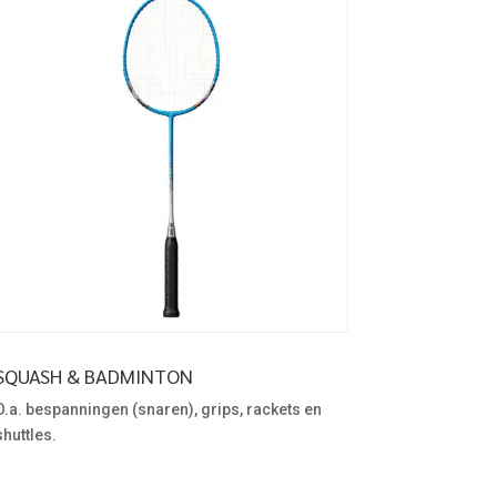
SQUASH & BADMINTON
O.a. bespanningen (snaren), grips, rackets en
shuttles.