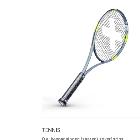
TENNIS
O.a. bespanningen (snaren), (over)grips,