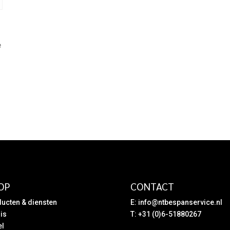
e
OP
CONTACT
ucten & diensten
E:
info@ntbespanservice.nl
is
T: +31 (0)6-51880267
el