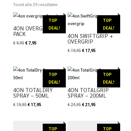
Toont alle 39 resultaten
Roze
zwart-wit
TOP
TOP
4ON OVERGRIP – 3
DEAL!
DEAL!
PACK
4ON SWIFTGRIP +
OVERGRIP
Oorspronkelijke
Huidige
€
9,95
€
7,95
prijs
prijs
Oorspronkelijke
Huidige
€
19,95
€
17,95
was:
is:
prijs
prijs
€ 9,95.
€ 7,95.
was:
is:
€ 19,95.
€ 17,95.
TOP
TOP
DEAL!
DEAL!
4ON TOTALDRY
4ON TOTALGRIP
SPRAY – 50ML
SPRAY – 200ML
Oorspronkelijke
Huidige
Oorspronkelijke
Huidige
€
19,95
€
17,95
€
24,95
€
21,95
prijs
prijs
prijs
prijs
was:
is:
was:
is:
€ 19,95.
€ 17,95.
€ 24,95.
€ 21,95.
TOP
TOP