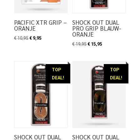
PACIFIC XTR GRIP –
SHOCK OUT DUAL
ORANJE
PRO GRIP BLAUW-
ORANJE
Oorspronkelijke
Huidige
€
10,95
€
9,95
Oorspronkelijke
Huidige
€
19,95
€
15,95
prijs
prijs
prijs
prijs
was:
is:
was:
is:
€ 10,95.
€ 9,95.
€ 19,95.
€ 15,95.
TOP
TOP
DEAL!
DEAL!
SHOCK OUT DUAL
SHOCK OUT DUAL