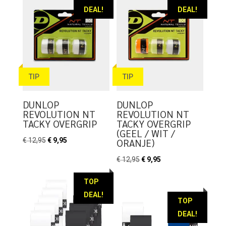
DEAL!
DEAL!
TIP
TIP
DUNLOP
DUNLOP
REVOLUTION NT
REVOLUTION NT
TACKY OVERGRIP
TACKY OVERGRIP
(GEEL / WIT /
Oorspronkelijke
Huidige
€
12,95
€
9,95
ORANJE)
prijs
prijs
Oorspronkelijke
Huidige
€
12,95
€
9,95
was:
is:
prijs
prijs
€ 12,95.
€ 9,95.
TOP
was:
is:
DEAL!
€ 12,95.
€ 9,95.
TOP
DEAL!