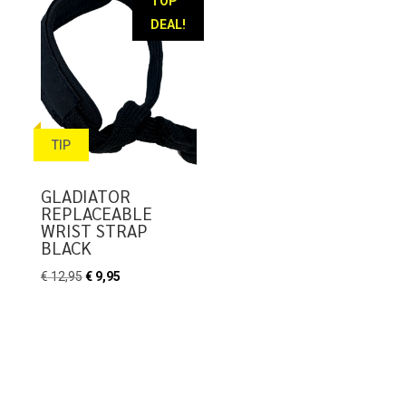
TOP
DEAL!
TIP
GLADIATOR
REPLACEABLE
WRIST STRAP
BLACK
Oorspronkelijke
Huidige
€
12,95
€
9,95
prijs
prijs
was:
is:
€ 12,95.
€ 9,95.