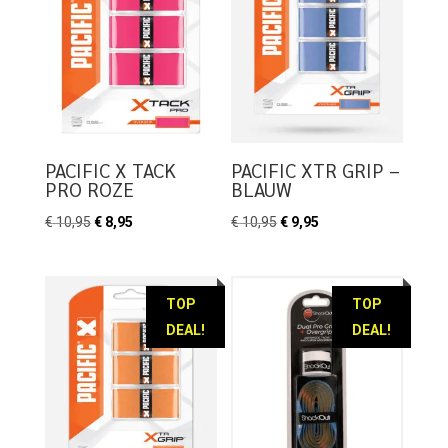
PACIFIC X TACK
PACIFIC XTR GRIP –
PRO ROZE
BLAUW
Oorspronkelijke
Huidige
Oorspronkelijke
Huidige
€
10,95
€
8,95
€
10,95
€
9,95
prijs
prijs
prijs
prijs
was:
is:
was:
is:
€ 10,95.
€ 8,95.
€ 10,95.
€ 9,95.
TOP
TOP
DEAL!
DEAL!