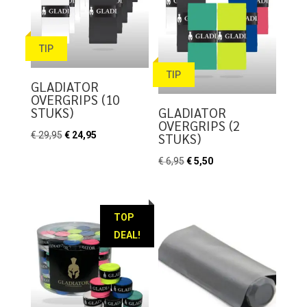
TIP
TIP
GLADIATOR
OVERGRIPS (10
STUKS)
GLADIATOR
OVERGRIPS (2
Oorspronkelijke
Huidige
€
29,95
€
24,95
STUKS)
prijs
prijs
Oorspronkelijke
Huidige
€
6,95
€
5,50
was:
is:
prijs
prijs
€ 29,95.
€ 24,95.
was:
is:
€ 6,95.
€ 5,50.
TOP
DEAL!