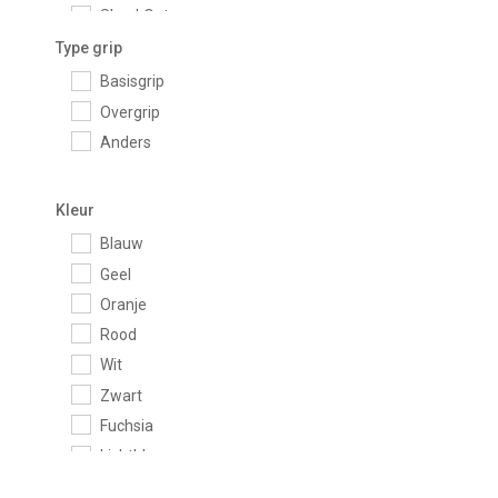
ShockOut
Siux
Type grip
Tigre Padel
Basisgrip
Overgrip
Anders
Kleur
Blauw
Geel
Oranje
Rood
Wit
Zwart
Fuchsia
Lichtblauw
Mint