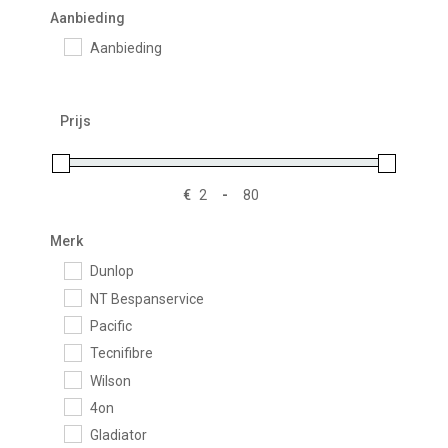
Aanbieding
Aanbieding
Prijs
€
-
Minimale prijs
Maximale prijs
Merk
Dunlop
NT Bespanservice
Pacific
Tecnifibre
Wilson
4on
Gladiator