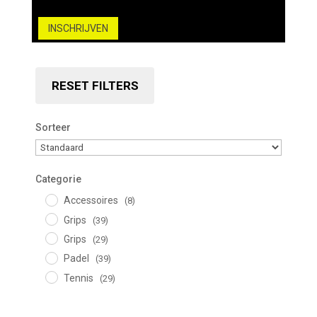
INSCHRIJVEN
RESET FILTERS
Sorteer
Sorteer producten
Categorie
Accessoires
(8)
Grips
(39)
Grips
(29)
Padel
(39)
Tennis
(29)