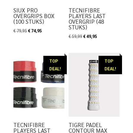
SIUX PRO
TECNIFIBRE
OVERGRIPS BOX
PLAYERS LAST
(100 STUKS)
OVERGRIP (48
STUKS)
Oorspronkelijke
Huidige
€
79,95
€
74,95
Oorspronkelijke
Huidige
€
59,99
€
49,95
prijs
prijs
prijs
prijs
was:
is:
was:
is:
€ 79,95.
€ 74,95.
€ 59,99.
€ 49,95.
TOP
TOP
DEAL!
DEAL!
TECNIFIBRE
TIGRE PADEL
PLAYERS LAST
CONTOUR MAX