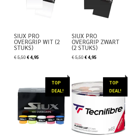
SIUX PRO
SIUX PRO
OVERGRIP WIT (2
OVERGRIP ZWART
STUKS)
(2 STUKS)
Oorspronkelijke
Huidige
Oorspronkelijke
Huidige
€
5,50
€
4,95
€
5,50
€
4,95
prijs
prijs
prijs
prijs
was:
is:
was:
is:
€ 5,50.
€ 4,95.
€ 5,50.
€ 4,95.
TOP
TOP
DEAL!
DEAL!