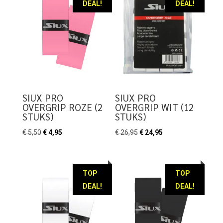
DEAL!
DEAL!
SIUX PRO
SIUX PRO
OVERGRIP ROZE (2
OVERGRIP WIT (12
STUKS)
STUKS)
Oorspronkelijke
Huidige
Oorspronkelijke
Huidige
€
5,50
€
4,95
€
26,95
€
24,95
prijs
prijs
prijs
prijs
was:
is:
was:
is:
€ 5,50.
€ 4,95.
€ 26,95.
€ 24,95.
TOP
TOP
DEAL!
DEAL!