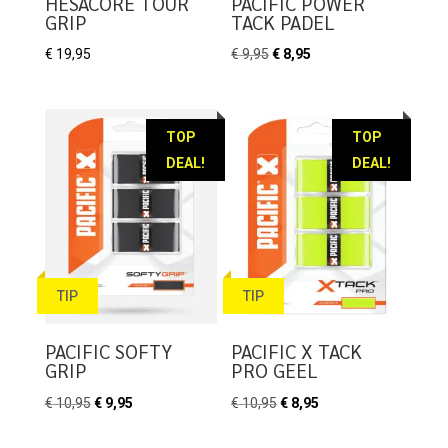
HESACORE TOUR
PACIFIC POWER
GRIP
TACK PADEL
Oorspronkelijke
Huidige
€
19,95
€
9,95
€
8,95
prijs
prijs
was:
is:
€ 9,95.
€ 8,95.
TOP
TOP
DEAL!
DEAL!
TIP
TIP
PACIFIC SOFTY
PACIFIC X TACK
GRIP
PRO GEEL
Oorspronkelijke
Huidige
Oorspronkelijke
Huidige
€
10,95
€
9,95
€
10,95
€
8,95
prijs
prijs
prijs
prijs