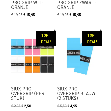
PRO GRIP WIT-
PRO GRIP ZWART-
ORANJE
ORANJE
Oorspronkelijke
Huidige
Oorspronkelijke
Huidige
€
19,95
€
15,95
€
19,95
€
15,95
prijs
prijs
prijs
prijs
was:
is:
was:
is:
€ 19,95.
€ 15,95.
€ 19,95.
€ 15,95.
TOP
TOP
DEAL!
DEAL!
SIUX PRO
SIUX PRO
OVERGRIP (PER
OVERGRIP BLAUW
STUK)
(2 STUKS)
Oorspronkelijke
Huidige
Oorspronkelijke
Huidige
€
2,95
€
2,50
€
5,50
€
4,95