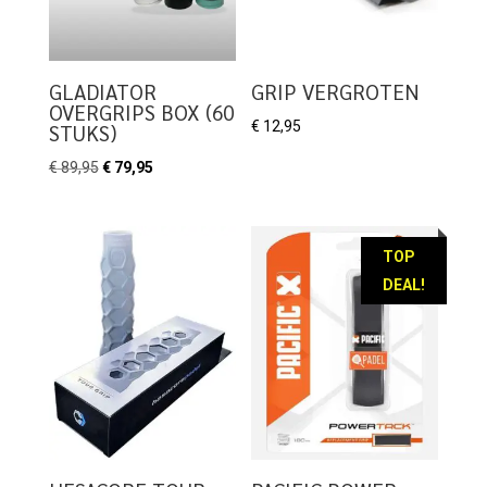
GLADIATOR
GRIP VERGROTEN
OVERGRIPS BOX (60
€
12,95
STUKS)
Oorspronkelijke
Huidige
€
89,95
€
79,95
prijs
prijs
was:
is:
€ 89,95.
€ 79,95.
TOP
DEAL!