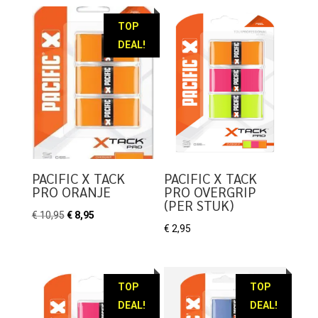
was:
is:
was:
is:
€ 10,95.
€ 9,95.
€ 10,95.
€ 8,95.
TOP
DEAL!
PACIFIC X TACK
PACIFIC X TACK
PRO ORANJE
PRO OVERGRIP
(PER STUK)
Oorspronkelijke
Huidige
€
10,95
€
8,95
€
2,95
prijs
prijs
was:
is:
€ 10,95.
€ 8,95.
TOP
TOP
DEAL!
DEAL!