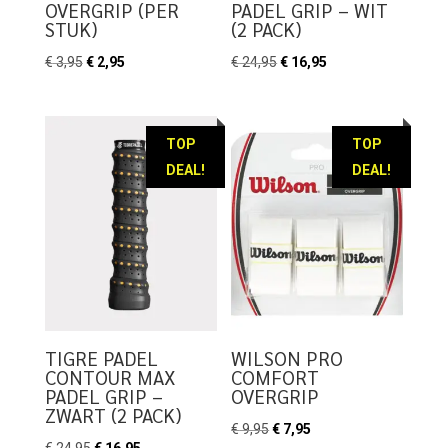
OVERGRIP (PER
PADEL GRIP – WIT
STUK)
(2 PACK)
Oorspronkelijke
Huidige
Oorspronkelijke
Huidige
€
3,95
€
2,95
€
24,95
€
16,95
prijs
prijs
prijs
prijs
was:
is:
was:
is:
€ 3,95.
€ 2,95.
€ 24,95.
€ 16,95.
TOP
TOP
DEAL!
DEAL!
TIGRE PADEL
WILSON PRO
CONTOUR MAX
COMFORT
PADEL GRIP –
OVERGRIP
ZWART (2 PACK)
Oorspronkelijke
Huidige
€
9,95
€
7,95
Oorspronkelijke
Huidige
€
24,95
€
16,95