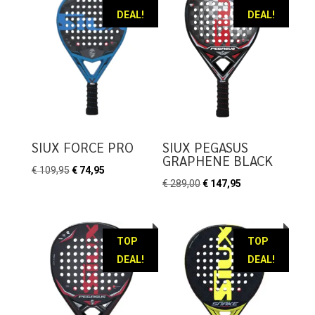
DEAL!
DEAL!
SIUX FORCE PRO
SIUX PEGASUS
GRAPHENE BLACK
Oorspronkelijke
Huidige
€
109,95
€
74,95
Oorspronkelijke
Huidige
€
289,00
€
147,95
prijs
prijs
prijs
prijs
was:
is:
was:
is:
€ 109,95.
€ 74,95.
€ 289,00.
€ 147,95.
TOP
TOP
DEAL!
DEAL!