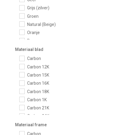
Grijs (zilver)
Groen
Natural (Beige)
Oranje
Paars
Rood
Materiaal blad
Wit
Carbon
Zwart
Carbon 12K
Blauw (aqua)
Carbon 15K
Blauwgrijs
Carbon 16K
Bruin
Carbon 18K
Goud
Carbon 1K
Grijs
Carbon 21K
Licht roze
Carbon 24K
Lila
Carbon 3K
Materiaal frame
Roze
Fibreglass (glasvezel)
Carbon