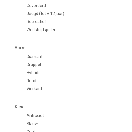
Gladiator
Gevorderd
Siux
Jeugd (tot ± 12 jaar)
Tigre Padel
Recreatief
Tuyo
Wedstrijdspeler
Vorm
Diamant
Druppel
Hybride
Rond
Vierkant
Kleur
Antraciet
Blauw
Geel