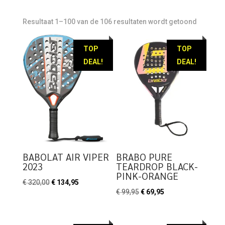
Resultaat 1–100 van de 106 resultaten wordt getoond
TOP
TOP
DEAL!
DEAL!
BABOLAT AIR VIPER
BRABO PURE
2023
TEARDROP BLACK-
PINK-ORANGE
Oorspronkelijke
Huidige
€
320,00
€
134,95
Oorspronkelijke
Huidige
€
99,95
€
69,95
prijs
prijs
prijs
prijs
was:
is:
was:
is:
€ 320,00.
€ 134,95.