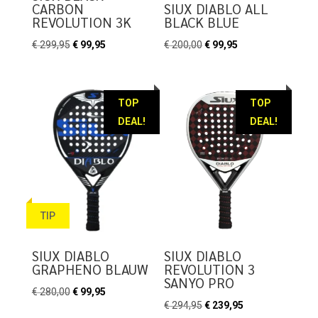
CARBON
SIUX DIABLO ALL
REVOLUTION 3K
BLACK BLUE
Oorspronkelijke
Huidige
Oorspronkelijke
Huidige
€
299,95
€
99,95
€
200,00
€
99,95
prijs
prijs
prijs
prijs
was:
is:
was:
is:
€ 299,95.
€ 99,95.
€ 200,00.
€ 99,95.
TOP
TOP
DEAL!
DEAL!
TIP
SIUX DIABLO
SIUX DIABLO
GRAPHENO BLAUW
REVOLUTION 3
SANYO PRO
Oorspronkelijke
Huidige
€
280,00
€
99,95
Oorspronkelijke
Huidige
€
294,95
€
239,95
prijs
prijs