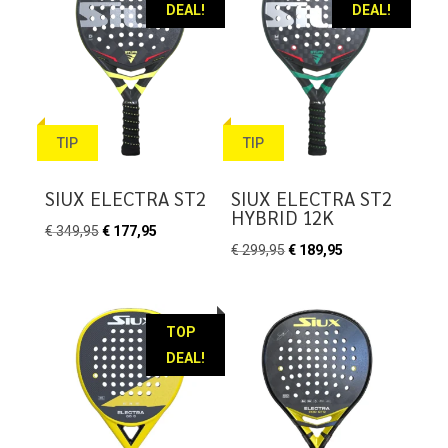
DEAL!
DEAL!
TIP
TIP
SIUX ELECTRA ST2
SIUX ELECTRA ST2
HYBRID 12K
Oorspronkelijke
Huidige
€
349,95
€
177,95
Oorspronkelijke
Huidige
€
299,95
€
189,95
prijs
prijs
prijs
prijs
was:
is:
was:
is:
€ 349,95.
€ 177,95.
€ 299,95.
€ 189,95.
TOP
DEAL!