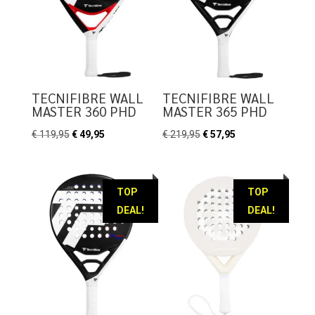
TECNIFIBRE WALL
TECNIFIBRE WALL
MASTER 360 PHD
MASTER 365 PHD
Oorspronkelijke
Huidige
Oorspronkelijke
Huidige
€
119,95
€
49,95
€
219,95
€
57,95
prijs
prijs
prijs
prijs
was:
is:
was:
is:
€ 119,95.
€ 49,95.
€ 219,95.
€ 57,95.
TOP
TOP
DEAL!
DEAL!