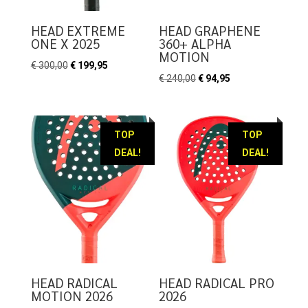
HEAD EXTREME
HEAD GRAPHENE
ONE X 2025
360+ ALPHA
MOTION
Oorspronkelijke
Huidige
€
300,00
€
199,95
Oorspronkelijke
Huidige
€
240,00
€
94,95
prijs
prijs
prijs
prijs
was:
is:
was:
is:
€ 300,00.
€ 199,95.
€ 240,00.
€ 94,95.
TOP
TOP
DEAL!
DEAL!
HEAD RADICAL
HEAD RADICAL PRO
MOTION 2026
2026