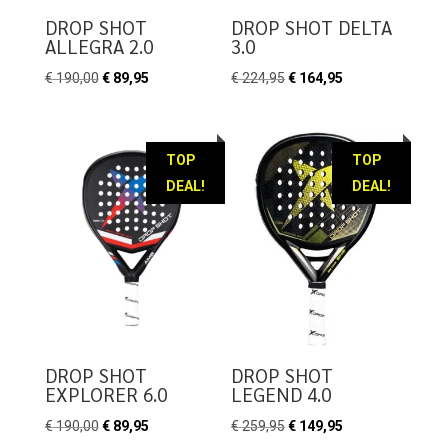
DROP SHOT
DROP SHOT DELTA
ALLEGRA 2.0
3.0
Oorspronkelijke
Huidige
Oorspronkelijke
Huidige
€
190,00
€
89,95
€
224,95
€
164,95
prijs
prijs
prijs
prijs
was:
is:
was:
is:
€ 190,00.
€ 89,95.
€ 224,95.
€ 164,95.
TOP
TOP
DEAL!
DEAL!
DROP SHOT
DROP SHOT
EXPLORER 6.0
LEGEND 4.0
Oorspronkelijke
Huidige
Oorspronkelijke
Huidige
€
190,00
€
89,95
€
259,95
€
149,95