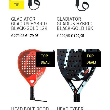
TIP
GLADIATOR
GLADIATOR
GLADIUS HYBRID
GLADIUS HYBRID
BLACK-GOLD 12K
BLACK-GOLD 18K
Oorspronkelijke
Huidige
Oorspronkelijke
Huidige
€
279,95
€
179,95
€
299,95
€
199,95
prijs
prijs
prijs
prijs
was:
is:
was:
is:
€ 279,95.
€ 179,95.
€ 299,95.
€ 199,95.
TOP
TOP
DEAL!
DEAL!
HEAD BOLT ROOD
HEAD CYBER