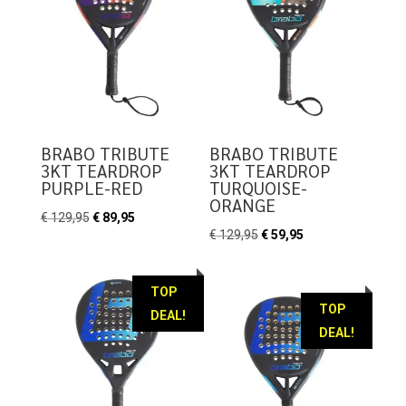
BRABO TRIBUTE
BRABO TRIBUTE
3KT TEARDROP
3KT TEARDROP
PURPLE-RED
TURQUOISE-
ORANGE
Oorspronkelijke
Huidige
€
129,95
€
89,95
Oorspronkelijke
Huidige
€
129,95
€
59,95
prijs
prijs
prijs
prijs
was:
is:
was:
is:
€ 129,95.
€ 89,95.
TOP
€ 129,95.
€ 59,95.
TOP
DEAL!
DEAL!