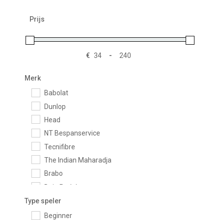
Prijs
€
-
Minimale prijs
Maximale prijs
Merk
Babolat
Dunlop
Head
NT Bespanservice
Tecnifibre
The Indian Maharadja
Brabo
Daiz Padel
Drop Shot
Type speler
Franklin
Beginner