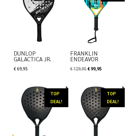
DUNLOP
FRANKLIN
GALACTICA JR.
ENDEAVOR
Oorspronkelijke
Huidige
€
69,95
€
129,95
€
99,95
prijs
prijs
was:
is:
€ 129,95.
€ 99,95.
TOP
TOP
DEAL!
DEAL!