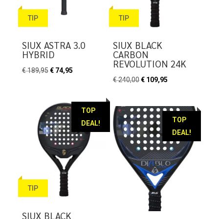
TIP
TIP
SIUX ASTRA 3.0
SIUX BLACK
HYBRID
CARBON
REVOLUTION 24K
Oorspronkelijke
Huidige
€
189,95
€
74,95
Oorspronkelijke
Huidige
€
240,00
€
109,95
prijs
prijs
prijs
prijs
was:
is:
was:
is:
€ 189,95.
€ 74,95.
TOP
€ 240,00.
€ 109,95.
TOP
DEAL!
DEAL!
TIP
SIUX BLACK