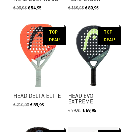
Oorspronkelijke
Huidige
Oorspronkelijke
Huidige
€
99,95
€
54,95
€
169,95
€
89,95
prijs
prijs
prijs
prijs
was:
is:
was:
is:
€ 99,95.
€ 54,95.
€ 169,95.
€ 89,95.
TOP
TOP
DEAL!
DEAL!
HEAD DELTA ELITE
HEAD EVO
EXTREME
Oorspronkelijke
Huidige
€
210,00
€
89,95
Oorspronkelijke
Huidige
€
99,95
€
69,95
prijs
prijs
prijs
prijs
was:
is:
was:
is:
€ 210,00.
€ 89,95.