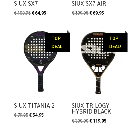
SIUX SX7
SIUX SX7 AIR
Oorspronkelijke
Huidige
Oorspronkelijke
Huidige
€
109,95
€
64,95
€
109,95
€
69,95
prijs
prijs
prijs
prijs
was:
is:
was:
is:
€ 109,95.
€ 64,95.
€ 109,95.
€ 69,95.
TOP
TOP
DEAL!
DEAL!
SIUX TITANIA 2
SIUX TRILOGY
HYBRID BLACK
Oorspronkelijke
Huidige
€
79,95
€
54,95
Oorspronkelijke
Huidige
€
300,00
€
119,95
prijs
prijs
prijs
prijs
was:
is:
was:
is: