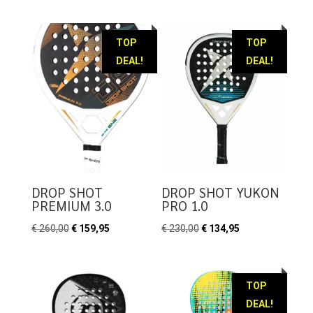
prijs
prijs
prijs
prijs
was:
is:
was:
is:
€ 190,00.
€ 89,95.
€ 259,95.
€ 149,95.
TOP
TOP
DEAL!
DEAL!
DROP SHOT
DROP SHOT YUKON
PREMIUM 3.0
PRO 1.0
Oorspronkelijke
Huidige
Oorspronkelijke
Huidige
€
260,00
€
159,95
€
230,00
€
134,95
prijs
prijs
prijs
prijs
was:
is:
was:
is:
€ 260,00.
€ 159,95.
€ 230,00.
€ 134,95.
TOP
DEAL!