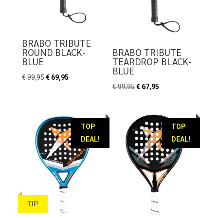
BRABO TRIBUTE
ROUND BLACK-
BRABO TRIBUTE
BLUE
TEARDROP BLACK-
BLUE
Oorspronkelijke
Huidige
€
99,95
€
69,95
Oorspronkelijke
Huidige
€
99,95
€
67,95
prijs
prijs
prijs
prijs
was:
is:
was:
is:
€ 99,95.
€ 69,95.
€ 99,95.
€ 67,95.
TOP
TOP
DEAL!
DEAL!
TIP