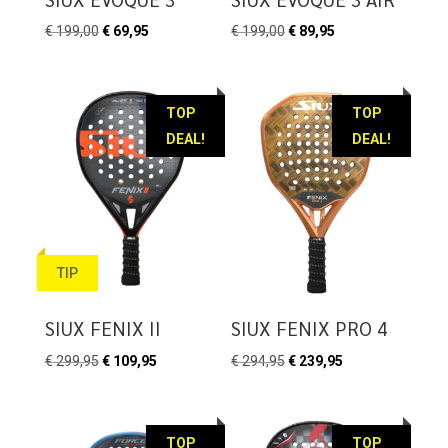
Oorspronkelijke
Huidige
Oorspronkelijke
Huidige
€
199,00
€
69,95
€
199,00
€
89,95
prijs
prijs
prijs
prijs
was:
is:
was:
is:
€ 199,00.
€ 69,95.
€ 199,00.
€ 89,95.
TOP
TOP
DEAL!
DEAL!
TIP
SIUX FENIX II
SIUX FENIX PRO 4
Oorspronkelijke
Huidige
Oorspronkelijke
Huidige
€
299,95
€
109,95
€
294,95
€
239,95
prijs
prijs
prijs
prijs
was:
is:
was:
is:
€ 299,95.
€ 109,95.
€ 294,95.
€ 239,95.
TOP
TOP