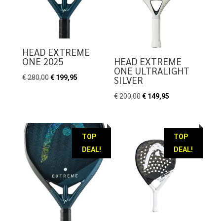
HEAD EXTREME
ONE 2025
HEAD EXTREME
ONE ULTRALIGHT
Oorspronkelijke
Huidige
€
280,00
€
199,95
SILVER
prijs
prijs
Oorspronkelijke
Huidige
€
200,00
€
149,95
was:
is:
prijs
prijs
€ 280,00.
€ 199,95.
was:
is:
€ 200,00.
€ 149,95.
TOP
TOP
DEAL!
DEAL!