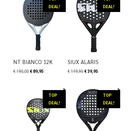
DEAL!
DEAL!
NT BIANCO 12K
SIUX ALARIS
Oorspronkelijke
Huidige
Oorspronkelijke
Huidige
€
190,00
€
89,95
€
149,95
€
39,95
prijs
prijs
prijs
prijs
was:
is:
was:
is:
€ 190,00.
€ 89,95.
€ 149,95.
€ 39,95.
TOP
TOP
DEAL!
DEAL!