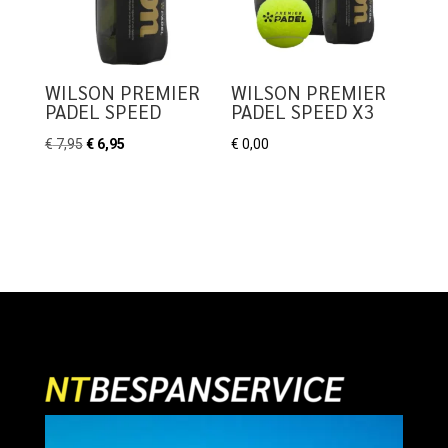
WILSON PREMIER
WILSON PREMIER
PADEL SPEED
PADEL SPEED X3
Oorspronkelijke
Huidige
€
7,95
€
6,95
€
0,00
prijs
prijs
was:
is:
€ 7,95.
€ 6,95.