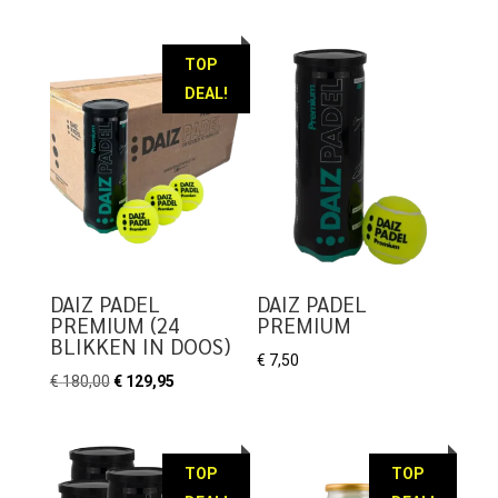
prijs
prijs
was:
is:
€ 119,95.
€ 99,95.
TOP
DEAL!
DAIZ PADEL
DAIZ PADEL
PREMIUM (24
PREMIUM
BLIKKEN IN DOOS)
€
7,50
Oorspronkelijke
Huidige
€
180,00
€
129,95
prijs
prijs
was:
is:
€ 180,00.
€ 129,95.
TOP
TOP