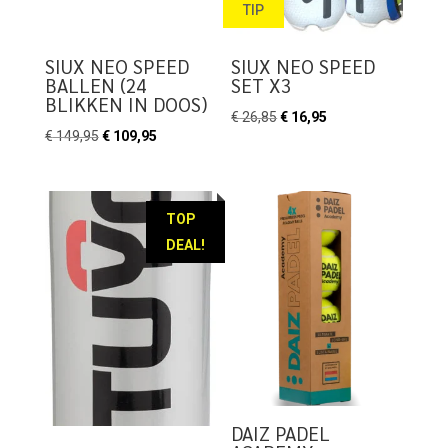
TIP
SIUX NEO SPEED
SIUX NEO SPEED
BALLEN (24
SET X3
BLIKKEN IN DOOS)
Oorspronkelijke
Huidige
€
26,85
€
16,95
Oorspronkelijke
Huidige
€
149,95
€
109,95
prijs
prijs
prijs
prijs
was:
is:
was:
is:
€ 26,85.
€ 16,95.
€ 149,95.
€ 109,95.
TOP
DEAL!
DAIZ PADEL