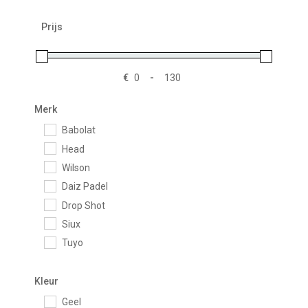
Prijs
€
-
Minimale prijs
Maximale prijs
Merk
Babolat
Head
Wilson
Daiz Padel
Drop Shot
Siux
Tuyo
Kleur
Geel