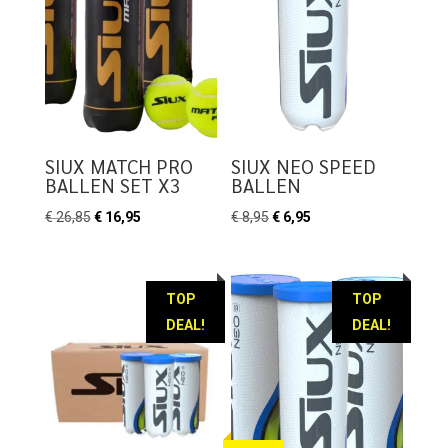
SIUX MATCH PRO
SIUX NEO SPEED
BALLEN SET X3
BALLEN
Oorspronkelijke
Huidige
Oorspronkelijke
Huidige
€
26,85
€
16,95
€
8,95
€
6,95
prijs
prijs
prijs
prijs
was:
is:
was:
is:
€ 26,85.
€ 16,95.
€ 8,95.
€ 6,95.
TOP
TOP
DEAL!
DEAL!