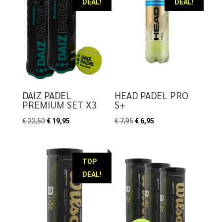
DEAL!
DEAL!
DAIZ PADEL
HEAD PADEL PRO
PREMIUM SET X3
S+
Oorspronkelijke
Huidige
Oorspronkelijke
Huidige
€
22,50
€
19,95
€
7,95
€
6,95
prijs
prijs
prijs
prijs
was:
is:
was:
is:
€ 22,50.
€ 19,95.
€ 7,95.
€ 6,95.
TOP
DEAL!