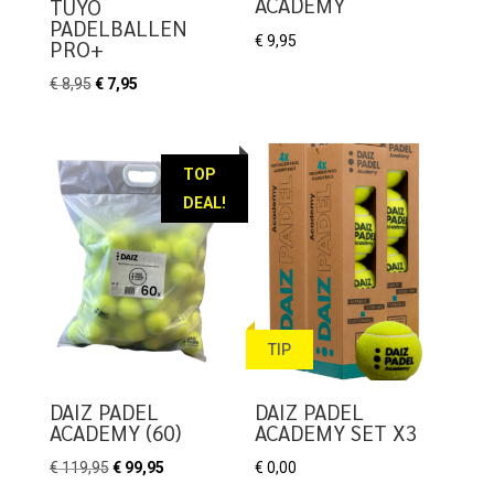
ACADEMY
TUYO
PADELBALLEN
€
9,95
PRO+
Oorspronkelijke
Huidige
€
8,95
€
7,95
prijs
prijs
was:
is:
€ 8,95.
€ 7,95.
TOP
DEAL!
TIP
DAIZ PADEL
DAIZ PADEL
ACADEMY (60)
ACADEMY SET X3
Oorspronkelijke
Huidige
€
119,95
€
99,95
€
0,00