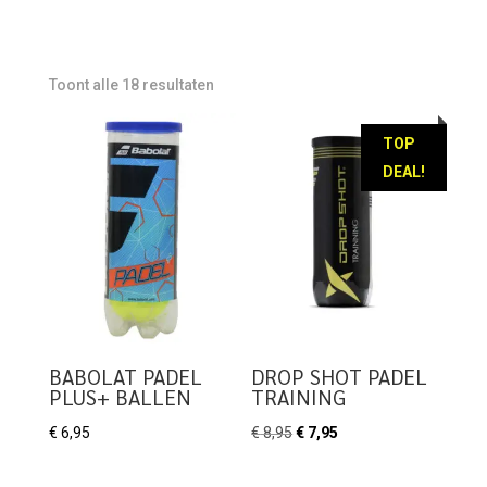
Toont alle 18 resultaten
TOP
DEAL!
BABOLAT PADEL
DROP SHOT PADEL
PLUS+ BALLEN
TRAINING
Oorspronkelijke
Huidige
€
6,95
€
8,95
€
7,95
prijs
prijs