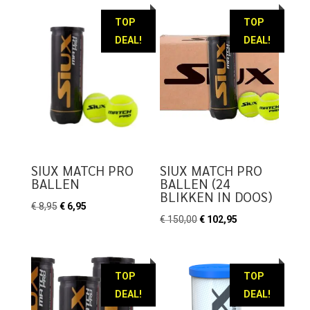
was:
is:
€ 8,95.
€ 7,95.
TOP
TOP
DEAL!
DEAL!
SIUX MATCH PRO
SIUX MATCH PRO
BALLEN
BALLEN (24
BLIKKEN IN DOOS)
Oorspronkelijke
Huidige
€
8,95
€
6,95
Oorspronkelijke
Huidige
€
150,00
€
102,95
prijs
prijs
prijs
prijs
was:
is:
was:
is:
€ 8,95.
€ 6,95.
€ 150,00.
€ 102,95.
TOP
TOP
DEAL!
DEAL!