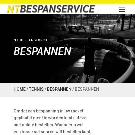
NT BESPANSERVICE
BESPANNEN
HOME
/
TENNIS
/
BESPANNEN
/ BESPANNEN
Omdat een bespanning in uw racket
geplaatst dient te worden kunt u deze
niet online bestellen. Wanneer u wel
een losse set snaren wilt bestellen kunt