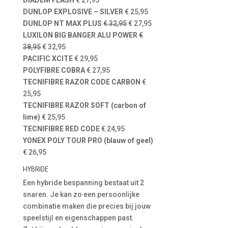
DIADEM FLASH
€ 27,95
DUNLOP EXPLOSIVE – SILVER
€ 25,95
DUNLOP NT MAX PLUS
€ 32,95
€ 27,95
LUXILON BIG BANGER ALU POWER
€
38,95
€ 32,95
PACIFIC XCITE
€ 29,95
POLYFIBRE COBRA
€ 27,95
TECNIFIBRE RAZOR CODE CARBON
€
25,95
TECNIFIBRE RAZOR SOFT (carbon of
lime)
€ 25,95
TECNIFIBRE RED CODE
€ 24,95
YONEX POLY TOUR PRO (blauw of geel)
€ 26,95
HYBRIDE
Een hybride bespanning bestaat uit 2
snaren. Je kan zo een persoonlijke
combinatie maken die precies bij jouw
speelstijl en eigenschappen past.