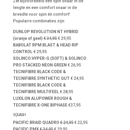
Zet bijvoorbeeld een spin snaar in de
lengte en een comfort snaar in de
breedte voor spin én comfort!
Populaire combinaties zijn:
DUNLOP REVOLUTION NT HYBRID
(oranje of geel)
€ 34,95
€ 29,95
BABOLAT RPM BLAST & HEAD RIP
CONTROL
€ 29,95
SOLINCO HYPER-G (SOFT) & SOLINCO
PRO STACKED NEON GREEN
€ 26,95
TECNIFIBRE BLACK CODE &
TECNIFIBRE SYNTHETIC GUT
€ 24,95
TECNIFIBRE BLACK CODE &
TECNIFIBRE MULTIFEEL
€ 28,95
LUXILON ALUPOWER ROUGH &
TECNIFIBRE X-ONE BIPHASE
€37,95
SQUASH
PACIFIC BRAID QUADRO
€ 24,95
€ 22,95
PACIFIC PMX
€ 34,95
€ 29,95