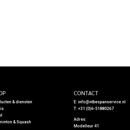
OP
CONTACT
ucten & diensten
E:
info@ntbespanservice.nl
is
T: +31 (0)6-51880267
el
Adres:
minton & Squash
Modelleur 41