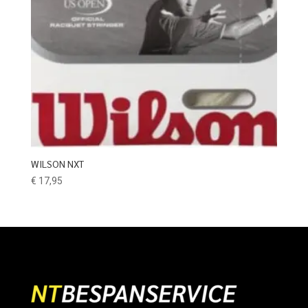
WILSON NXT
€
17,95