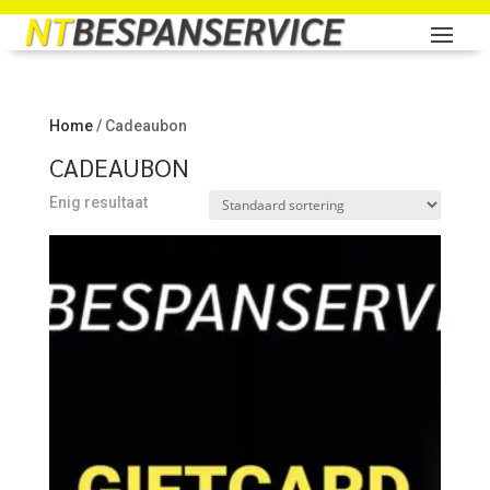
Home
/ Cadeaubon
CADEAUBON
Enig resultaat