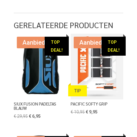
GERELATEERDE PRODUCTEN
Aanbieding!
Aanbieding!
TOP
TOP
DEAL!
DEAL!
TIP
SIUX FUSION PADELTAS
PACIFIC SOFTY GRIP
BLAUW
Oorspronkelijke
Huidige
€
10,95
€
9,95
Oorspronkelijke
Huidige
€
29,95
€
6,95
prijs
prijs
prijs
prijs
was:
is:
was:
is:
€ 10,95.
€ 9,95.