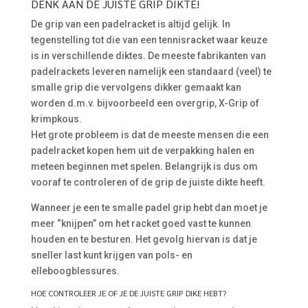
DENK AAN DE JUISTE GRIP DIKTE!
De grip van een padelracket is altijd gelijk. In
tegenstelling tot die van een tennisracket waar keuze
is in verschillende diktes. De meeste fabrikanten van
padelrackets leveren namelijk een standaard (veel) te
smalle grip die vervolgens dikker gemaakt kan
worden d.m.v. bijvoorbeeld een overgrip, X-Grip of
krimpkous.
Het grote probleem is dat de meeste mensen die een
padelracket kopen hem uit de verpakking halen en
meteen beginnen met spelen. Belangrijk is dus om
vooraf te controleren of de grip de juiste dikte heeft.
Wanneer je een te smalle padel grip hebt dan moet je
meer “knijpen” om het racket goed vast te kunnen
houden en te besturen. Het gevolg hiervan is dat je
sneller last kunt krijgen van pols- en
elleboogblessures.
HOE CONTROLEER JE OF JE DE JUISTE GRIP DIKE HEBT?