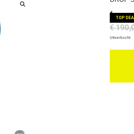
TOP DEA
€
190,
Uitverkocht