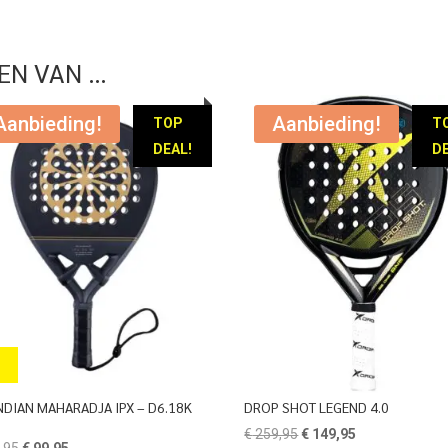
EN VAN …
Aanbieding!
Aanbieding!
TOP
T
DEAL!
DE
NDIAN MAHARADJA IPX – D6.18K
DROP SHOT LEGEND 4.0
D
Oorspronkelijke
Huidige
€
259,95
€
149,95
Oorspronkelijke
Huidige
,95
€
99,95