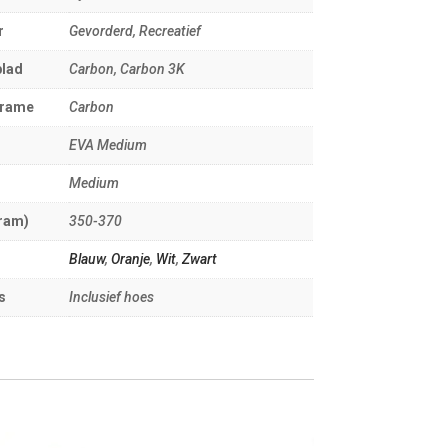
r
Gevorderd, Recreatief
blad
Carbon, Carbon 3K
frame
Carbon
EVA Medium
Medium
ram)
350-370
Blauw
,
Oranje
,
Wit
,
Zwart
s
Inclusief hoes