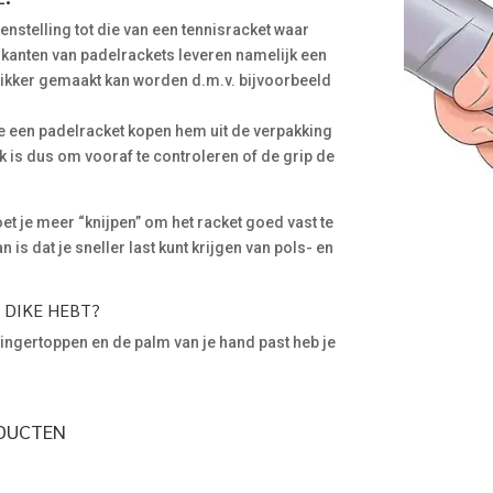
egenstelling tot die van een tennisracket waar
rikanten van padelrackets leveren namelijk een
 dikker gemaakt kan worden d.m.v. bijvoorbeeld
e een padelracket kopen hem uit de verpakking
 is dus om vooraf te controleren of de grip de
et je meer “knijpen” om het racket goed vast te
is dat je sneller last kunt krijgen van pols- en
P DIKE HEBT?
 vingertoppen en de palm van je hand past heb je
ODUCTEN