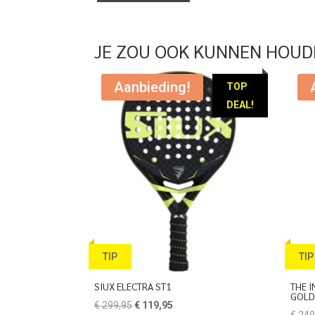
JE ZOU OOK KUNNEN HOUD
Aanbieding!
TOP
DEAL!
TIP
TIP
SIUX ELECTRA ST1
THE I
GOL
Oorspronkelijke
Huidige
€
299,95
€
119,95
€
249