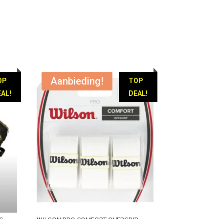
Aanbieding!
OP
TOP
AL!
DEAL!