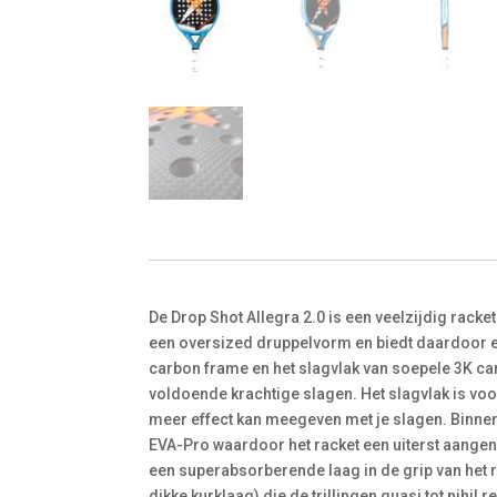
De Drop Shot Allegra 2.0 is een veelzijdig racke
een oversized druppelvorm en biedt daardoor e
carbon frame en het slagvlak van soepele 3K c
voldoende krachtige slagen. Het slagvlak is voo
meer effect kan meegeven met je slagen. Binneni
EVA-Pro waardoor het racket een uiterst aangena
een superabsorberende laag in de grip van het 
dikke kurklaag) die de trillingen quasi tot nihil r