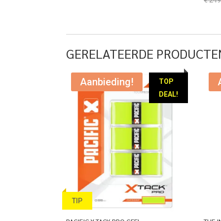
prijs
prijs
was:
is:
€ 299,95.
€ 119,95.
GERELATEERDE PRODUCTE
Aanbieding!
TOP
DEAL!
TIP