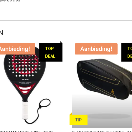
prijs
prijs
prijs
prijs
was:
is:
was:
is:
€ 259,95.
€ 149,95.
€ 249,95.
€ 99,95.
N
Aanbieding!
Aanbieding!
TOP
T
DEAL!
DE
TIP