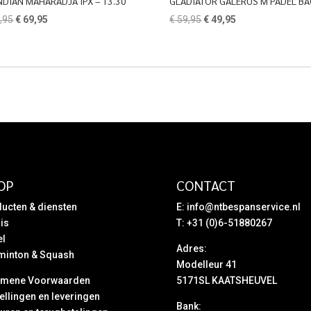
NDIAN MAHARADJA IPX – T3.30
GLADIATOR GALERUS M PADEL B
Oorspronkelijke
Huidige
Oorspronkelijke
Huidige
,95
€
69,95
€
59,95
€
49,95
prijs
prijs
prijs
prijs
was:
is:
was:
is:
€ 139,95.
€ 69,95.
€ 59,95.
€ 49,95.
OP
CONTACT
ucten & diensten
E:
info@ntbespanservice.nl
is
T: +31 (0)6-51880267
el
Adres:
minton & Squash
Modelleur 41
emene Voorwaarden
5171SL KAATSHEUVEL
ellingen en leveringen
Bank: