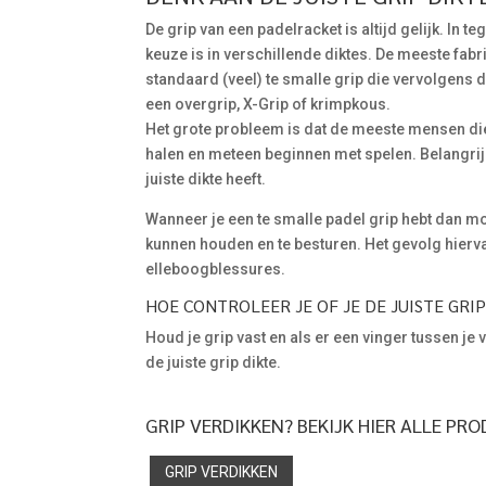
De grip van een padelracket is altijd gelijk. In t
keuze is in verschillende diktes. De meeste fab
standaard (veel) te smalle grip die vervolgens
een overgrip, X-Grip of krimpkous.
Het grote probleem is dat de meeste mensen di
halen en meteen beginnen met spelen. Belangrijk
juiste dikte heeft.
Wanneer je een te smalle padel grip hebt dan mo
kunnen houden en te besturen. Het gevolg hiervan 
elleboogblessures.
HOE CONTROLEER JE OF JE DE JUISTE GRI
Houd je grip vast en als er een vinger tussen je
de juiste grip dikte.
GRIP VERDIKKEN? BEKIJK HIER ALLE PR
GRIP VERDIKKEN