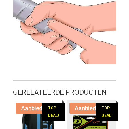
GERELATEERDE PRODUCTEN
Aanbieding!
Aanbieding!
TOP
TOP
DEAL!
DEAL!