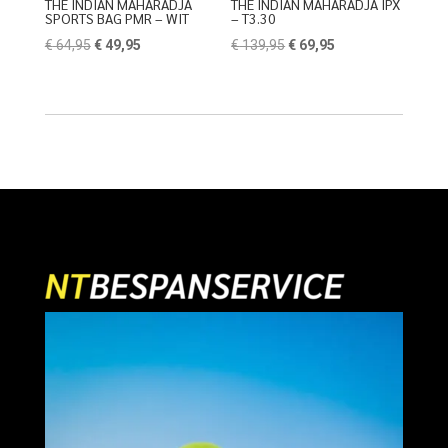
THE INDIAN MAHARADJA
THE INDIAN MAHARADJA IPX
SPORTS BAG PMR – WIT
– T3.30
Oorspronkelijke
Huidige
Oorspronkelijke
Huidige
€
64,95
€
49,95
€
139,95
€
69,95
prijs
prijs
prijs
prijs
was:
is:
was:
is:
€ 64,95.
€ 49,95.
€ 139,95.
€ 69,95.