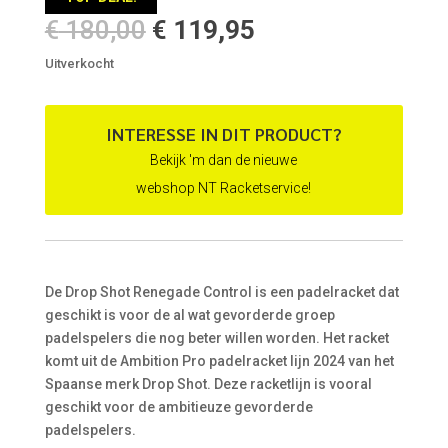
Oorspronkelijke
Huidige
€
180,00
€
119,95
prijs
prijs
Uitverkocht
was:
is:
€ 180,00.
€ 119,95.
INTERESSE IN DIT PRODUCT?
Bekijk 'm dan de nieuwe
webshop NT Racketservice!
De Drop Shot Renegade Control is een padelracket dat
geschikt is voor de al wat gevorderde groep
padelspelers die nog beter willen worden. Het racket
komt uit de Ambition Pro padelracket lijn 2024 van het
Spaanse merk Drop Shot. Deze racketlijn is vooral
geschikt voor de ambitieuze gevorderde
padelspelers.