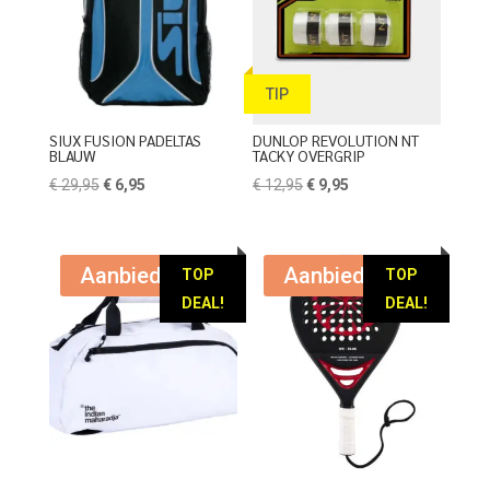
TIP
SIUX FUSION PADELTAS
DUNLOP REVOLUTION NT
BLAUW
TACKY OVERGRIP
Oorspronkelijke
Huidige
Oorspronkelijke
Huidige
€
29,95
€
6,95
€
12,95
€
9,95
prijs
prijs
prijs
prijs
was:
is:
was:
is:
€ 29,95.
€ 6,95.
€ 12,95.
€ 9,95.
Aanbieding!
Aanbieding!
TOP
TOP
DEAL!
DEAL!