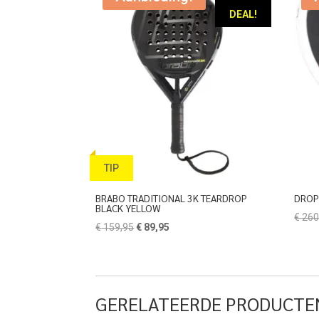
DEAL!
TIP
BRABO TRADITIONAL 3K TEARDROP
DROP
BLACK YELLOW
€
260
Oorspronkelijke
Huidige
€
159,95
€
89,95
prijs
prijs
was:
is:
€ 159,95.
€ 89,95.
GERELATEERDE PRODUCTE