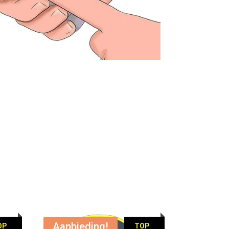
Aanbieding!
OP
TOP