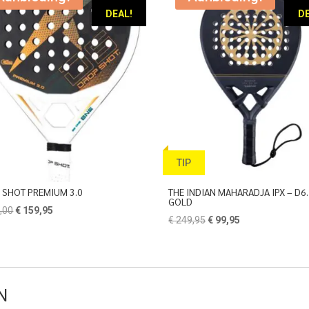
DEAL!
DE
TIP
 SHOT PREMIUM 3.0
THE INDIAN MAHARADJA IPX – D6
GOLD
Oorspronkelijke
Huidige
,00
€
159,95
Oorspronkelijke
Huidige
€
249,95
€
99,95
prijs
prijs
prijs
prijs
was:
is:
was:
is:
€ 260,00.
€ 159,95.
€ 249,95.
€ 99,95.
N