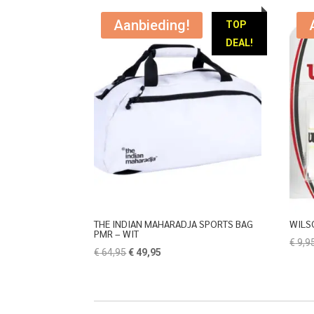
Aanbieding!
TOP
DEAL!
THE INDIAN MAHARADJA SPORTS BAG
WILS
PMR – WIT
€
9,9
Oorspronkelijke
Huidige
€
64,95
€
49,95
prijs
prijs
was:
is:
€ 64,95.
€ 49,95.