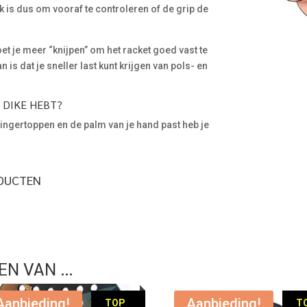
 is dus om vooraf te controleren of de grip de
et je meer “knijpen” om het racket goed vast te
is dat je sneller last kunt krijgen van pols- en
P DIKE HEBT?
 vingertoppen en de palm van je hand past heb je
ODUCTEN
EN VAN …
Aanbieding!
Aanbieding!
TOP
T