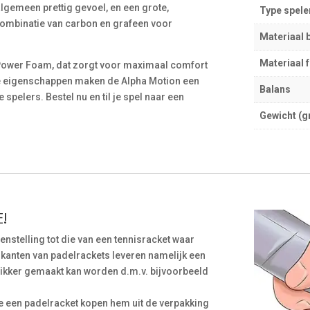
gemeen prettig gevoel, en een grote,
Type spele
combinatie van carbon en grafeen voor
Materiaal 
Materiaal 
s Power Foam, dat zorgt voor maximaal comfort
eze eigenschappen maken de Alpha Motion een
Balans
spelers. Bestel nu en til je spel naar een
Gewicht (g
!
egenstelling tot die van een tennisracket waar
rikanten van padelrackets leveren namelijk een
 dikker gemaakt kan worden d.m.v. bijvoorbeeld
e een padelracket kopen hem uit de verpakking