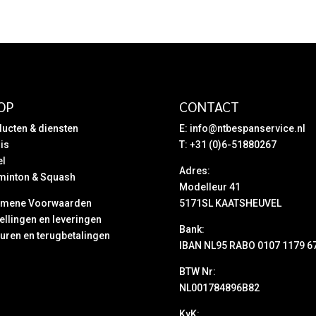
OP
CONTACT
ucten & diensten
E:
info@ntbespanservice.nl
is
T: +31 (0)6-51880267
el
Adres:
minton & Squash
Modelleur 41
emene Voorwaarden
5171SL KAATSHEUVEL
ellingen en leveringen
Bank:
uren en terugbetalingen
IBAN NL95 RABO 0107 1179 6
BTW Nr:
NL001784896B82
KvK: