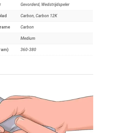
r
Gevorderd, Wedstrijdspeler
blad
Carbon, Carbon 12K
frame
Carbon
Medium
ram)
360-380