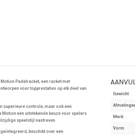
AANVUL
Motion Padelracket, een racket met
tworpen voor topprestaties op elk deel van
Gewicht
Afmetinge
een superieure controle, maar ook een
a Motion een uitstekende keuze voor spelers
Merk
zijdige speelstijl nastreven.
Vorm
t geïntegreerd, beschikt over een