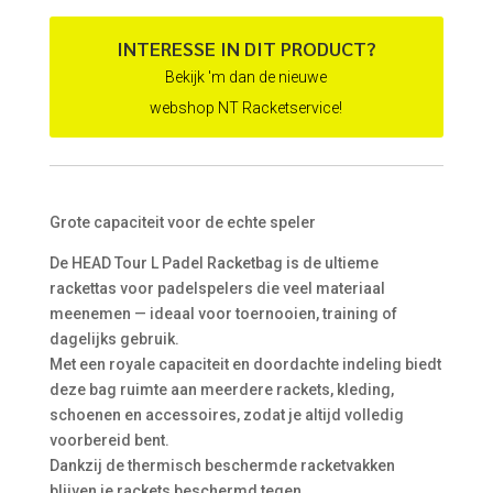
€ 80,00.
€ 69,95.
INTERESSE IN DIT PRODUCT?
Bekijk 'm dan de nieuwe
webshop NT Racketservice!
Grote capaciteit voor de echte speler
De HEAD Tour L Padel Racketbag is de ultieme
rackettas voor padelspelers die veel materiaal
meenemen — ideaal voor toernooien, training of
dagelijks gebruik.
Met een royale capaciteit en doordachte indeling biedt
deze bag ruimte aan meerdere rackets, kleding,
schoenen en accessoires, zodat je altijd volledig
voorbereid bent.
Dankzij de thermisch beschermde racketvakken
blijven je rackets beschermd tegen