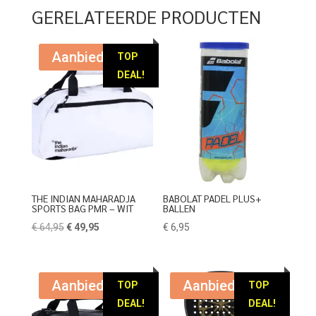
GERELATEERDE PRODUCTEN
Aanbieding!
TOP
DEAL!
THE INDIAN MAHARADJA
BABOLAT PADEL PLUS+
SPORTS BAG PMR – WIT
BALLEN
Oorspronkelijke
Huidige
€
64,95
€
49,95
€
6,95
prijs
prijs
was:
is:
€ 64,95.
€ 49,95.
Aanbieding!
Aanbieding!
TOP
TOP
DEAL!
DEAL!