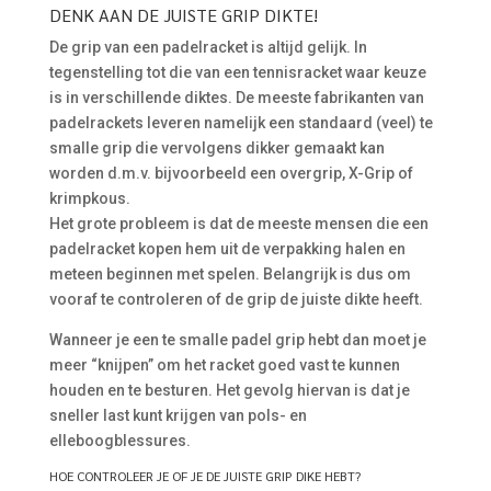
DENK AAN DE JUISTE GRIP DIKTE!
De grip van een padelracket is altijd gelijk. In
tegenstelling tot die van een tennisracket waar keuze
is in verschillende diktes. De meeste fabrikanten van
padelrackets leveren namelijk een standaard (veel) te
smalle grip die vervolgens dikker gemaakt kan
worden d.m.v. bijvoorbeeld een overgrip, X-Grip of
krimpkous.
Het grote probleem is dat de meeste mensen die een
padelracket kopen hem uit de verpakking halen en
meteen beginnen met spelen. Belangrijk is dus om
vooraf te controleren of de grip de juiste dikte heeft.
Wanneer je een te smalle padel grip hebt dan moet je
meer “knijpen” om het racket goed vast te kunnen
houden en te besturen. Het gevolg hiervan is dat je
sneller last kunt krijgen van pols- en
elleboogblessures.
HOE CONTROLEER JE OF JE DE JUISTE GRIP DIKE HEBT?