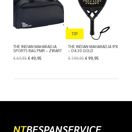
TIP
THE INDIAN MAHARADJA
THE INDIAN MAHARADJA IPX
SPORTS BAG PMR – ZWART
– D4.30 GOLD
Oorspronkelijke
Huidige
Oorspronkelijke
Huidige
€
64,95
€
49,95
€
199,95
€
99,95
prijs
prijs
prijs
prijs
was:
is:
was:
is:
€ 64,95.
€ 49,95.
€ 199,95.
€ 99,95.