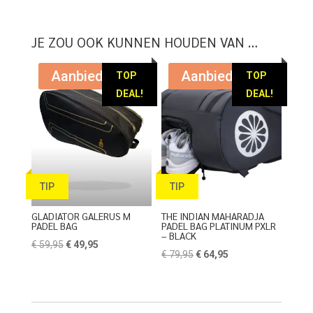
JE ZOU OOK KUNNEN HOUDEN VAN …
Aanbieding!
Aanbieding!
TOP
TOP
DEAL!
DEAL!
TIP
TIP
GLADIATOR GALERUS M
THE INDIAN MAHARADJA
PADEL BAG
PADEL BAG PLATINUM PXLR
– BLACK
Oorspronkelijke
Huidige
€
59,95
€
49,95
Oorspronkelijke
Huidige
€
79,95
€
64,95
prijs
prijs
prijs
prijs
was:
is:
was:
is:
€ 59,95.
€ 49,95.
€ 79,95.
€ 64,95.