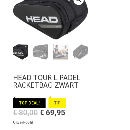
HEAD TOUR L PADEL
RACKETBAG ZWART
TOP DEAL!
TIP
Oorspronkelijke
Huidige
€
80,00
€
69,95
prijs
prijs
Uitverkocht
was:
is: