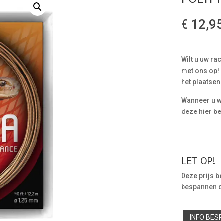
€
12,9
Wilt u uw ra
met ons op!
het plaatsen
Wanneer u we
deze hier be
LET OP!
Deze prijs be
bespannen di
INFO BE