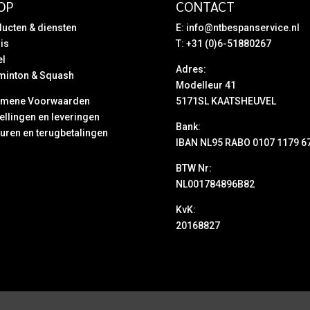
OP
CONTACT
ucten & diensten
E:
info@ntbespanservice.nl
is
T: +31 (0)6-51880267
el
Adres:
minton & Squash
Modelleur 41
emene Voorwaarden
5171SL KAATSHEUVEL
ellingen en leveringen
Bank:
uren en terugbetalingen
IBAN NL95 RABO 0107 1179 6
BTW Nr:
NL001784896B82
KvK:
20168827