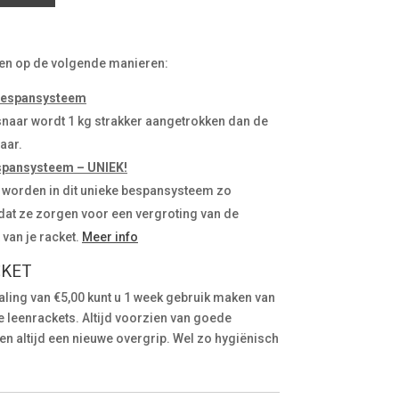
en op de volgende manieren:
 bespansysteem
snaar wordt 1 kg strakker aangetrokken dan de
aar.
spansysteem – UNIEK!
 worden in dit unieke bespansysteem zo
dat ze zorgen voor een vergroting van de
van je racket.
Meer info
CKET
aling van €5,00 kunt u 1 week gebruik maken van
 leenrackets. Altijd voorzien van goede
n altijd een nieuwe overgrip. Wel zo hygiënisch