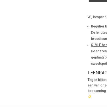
Wij bespann
Regulier
De lengte
breedtesn
S-M-F be
De snaren
geplaatst 
sweetspot 
LEENRA
Tegen bijbet
een van onze
bespanning e