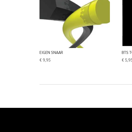
EIGEN SNAAR
BTS 
€
9,95
€
5,9