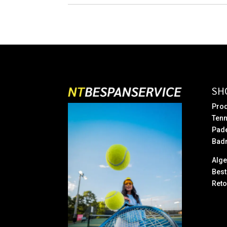
€ 139,95.
€ 69,95.
SH
Prod
Tenn
Pad
Bad
Alg
Best
Reto