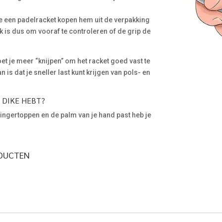
e een padelracket kopen hem uit de verpakking
 is dus om vooraf te controleren of de grip de
et je meer “knijpen” om het racket goed vast te
is dat je sneller last kunt krijgen van pols- en
P DIKE HEBT?
 vingertoppen en de palm van je hand past heb je
ODUCTEN