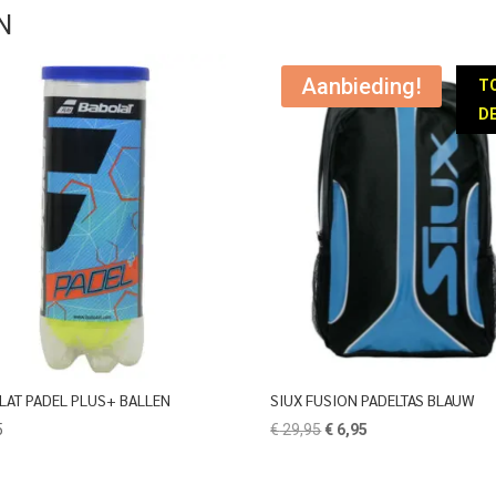
N
Aanbieding!
T
DE
LAT PADEL PLUS+ BALLEN
SIUX FUSION PADELTAS BLAUW
Oorspronkelijke
Huidige
5
€
29,95
€
6,95
prijs
prijs
was:
is: