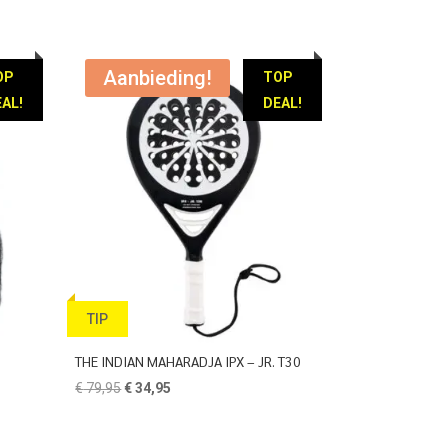
Aanbieding!
OP
TOP
AL!
DEAL!
TIP
THE INDIAN MAHARADJA IPX – JR. T30
Oorspronkelijke
Huidige
€
79,95
€
34,95
prijs
prijs
was:
is: