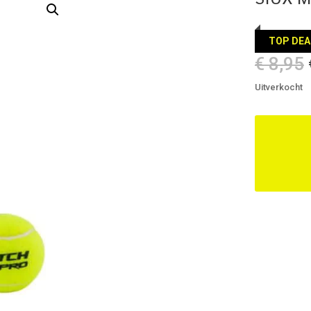
TOP DEA
€
8,95
Uitverkocht