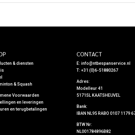
€ 29,95.
€ 6,95.
OP
CONTACT
ucten & diensten
E:
info@ntbespanservice.nl
is
T: +31 (0)6-51880267
el
Adres:
minton & Squash
Modelleur 41
emene Voorwaarden
5171SL KAATSHEUVEL
ellingen en leveringen
Bank:
uren en terugbetalingen
IBAN NL95 RABO 0107 1179 6
BTW Nr:
NL001784896B82