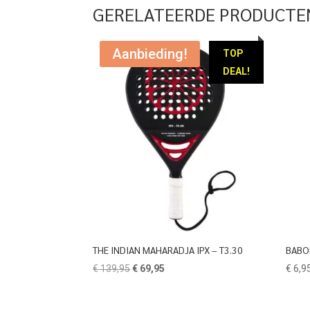
GERELATEERDE PRODUCTE
Aanbieding!
TOP
DEAL!
THE INDIAN MAHARADJA IPX – T3.30
BABO
Oorspronkelijke
Huidige
€
139,95
€
69,95
€
6,9
prijs
prijs
was:
is: