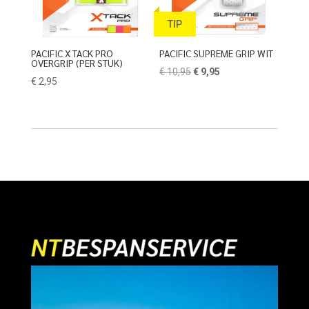
TIP
PACIFIC X TACK PRO
PACIFIC SUPREME GRIP WIT
OVERGRIP (PER STUK)
Oorspronkelijke
Huidige
€
10,95
€
9,95
€
2,95
prijs
prijs
was:
is:
€ 10,95.
€ 9,95.