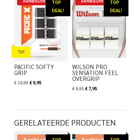
AANBIEDING!
AANBIEDING!
TOP
TOP
DEAL!
DEAL!
TIP
PACIFIC SOFTY
WILSON PRO
GRIP
SENSATION FEEL
OVERGRIP
Oorspronkelijke
Huidige
€
10,95
€
9,95
Oorspronkelijke
Huidige
€
9,95
€
7,95
prijs
prijs
prijs
prijs
was:
is:
was:
is:
€ 10,95.
€ 9,95.
€ 9,95.
€ 7,95.
GERELATEERDE PRODUCTEN
TOP
TOP