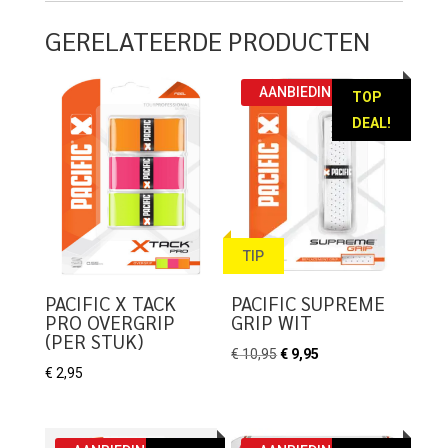
GERELATEERDE PRODUCTEN
AANBIEDING!
TOP
DEAL!
TIP
PACIFIC X TACK
PACIFIC SUPREME
PRO OVERGRIP
GRIP WIT
(PER STUK)
Oorspronkelijke
Huidige
€
10,95
€
9,95
€
2,95
prijs
prijs
was:
is:
€ 10,95.
€ 9,95.