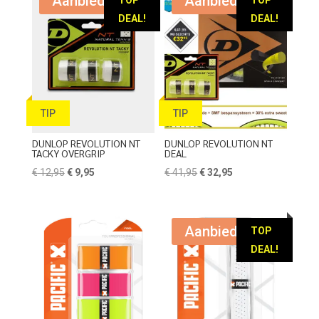
Aanbieding!
Aanbieding!
DEAL!
DEAL!
TIP
TIP
DUNLOP REVOLUTION NT
DUNLOP REVOLUTION NT
TACKY OVERGRIP
DEAL
Oorspronkelijke
Huidige
Oorspronkelijke
Huidige
€
12,95
€
9,95
€
41,95
€
32,95
prijs
prijs
prijs
prijs
was:
is:
was:
is:
€ 12,95.
€ 9,95.
€ 41,95.
€ 32,95.
Aanbieding!
TOP
DEAL!