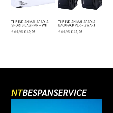
THE INDIAN MAHARADJA
THE INDIAN MAHARADJA
SPORTS BAG PMR – WIT
BACKPACK PLR – ZWART
Oorspronkelijke
Huidige
Oorspronkelijke
Huidige
€
64,95
€
49,95
€
64,95
€
42,95
prijs
prijs
prijs
prijs
was:
is:
was:
is:
€ 64,95.
€ 49,95.
€ 64,95.
€ 42,95.