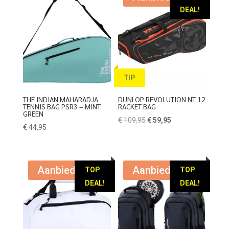
DEAL!
TIP
THE INDIAN MAHARADJA
DUNLOP REVOLUTION NT 12
TENNIS BAG PSR3 – MINT
RACKET BAG
GREEN
Oorspronkelijke
Huidige
€
109,95
€
59,95
€
44,95
prijs
prijs
was:
is:
€ 109,95.
€ 59,95.
Aanbieding!
Aanbieding!
TOP
TOP
DEAL!
DEAL!