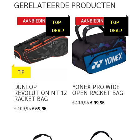
GERELATEERDE PRODUCTEN
AANBIEDING!
AANBIEDING!
TOP
TOP
DEAL!
DEAL!
TIP
DUNLOP
YONEX PRO WIDE
REVOLUTION NT 12
OPEN RACKET BAG
RACKET BAG
Oorspronkelijke
Huidige
€
119,95
€
99,95
Oorspronkelijke
Huidige
€
109,95
€
59,95
prijs
prijs
prijs
prijs
was:
is:
was:
is:
€ 119,95.
€ 99,95.
€ 109,95.
€ 59,95.