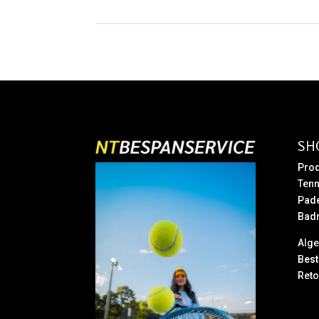
was:
is:
€ 10,95.
€ 9,95.
SH
Prod
Tenn
Pad
Bad
Alg
Best
Reto