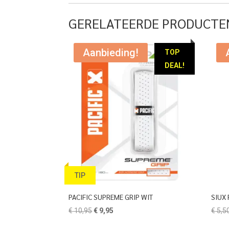
GERELATEERDE PRODUCTE
Aanbieding!
TOP
DEAL!
TIP
PACIFIC SUPREME GRIP WIT
SIUX 
Oorspronkelijke
Huidige
€
10,95
€
9,95
€
5,5
prijs
prijs