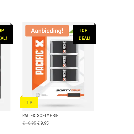
Aanbieding!
OP
TOP
AL!
DEAL!
TIP
PACIFIC SOFTY GRIP
Oorspronkelijke
Huidige
€
10,95
€
9,95
prijs
prijs