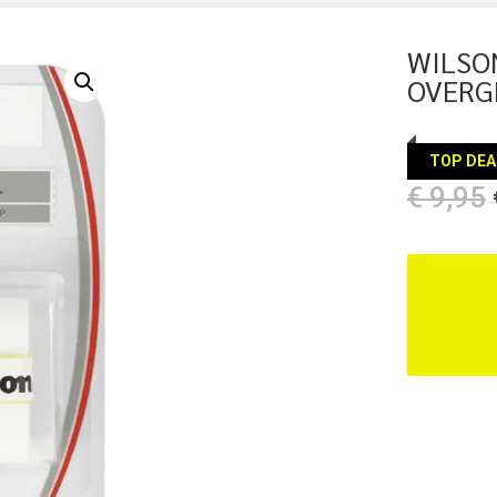
WILSO
OVERG
TOP DEA
€
9,95