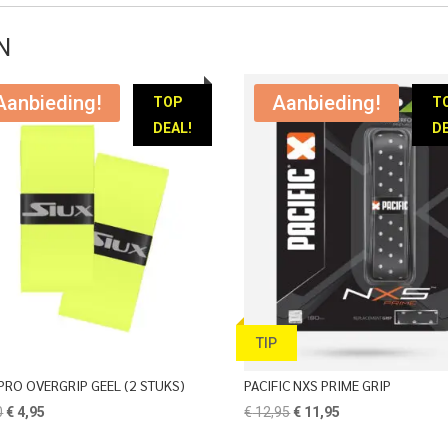
N
Aanbieding!
Aanbieding!
TOP
T
DEAL!
DE
TIP
PRO OVERGRIP GEEL (2 STUKS)
PACIFIC NXS PRIME GRIP
Oorspronkelijke
Huidige
Oorspronkelijke
Huidige
0
€
4,95
€
12,95
€
11,95
prijs
prijs
prijs
prijs