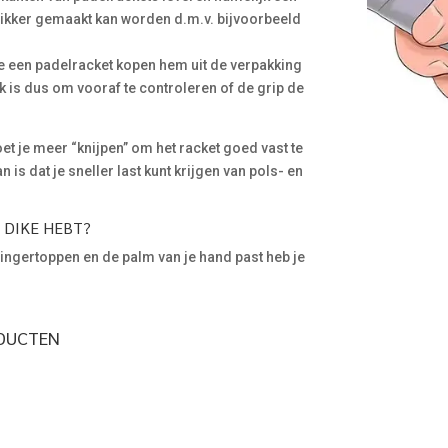
 dikker gemaakt kan worden d.m.v. bijvoorbeeld
e een padelracket kopen hem uit de verpakking
 is dus om vooraf te controleren of de grip de
et je meer “knijpen” om het racket goed vast te
is dat je sneller last kunt krijgen van pols- en
P DIKE HEBT?
 vingertoppen en de palm van je hand past heb je
ODUCTEN