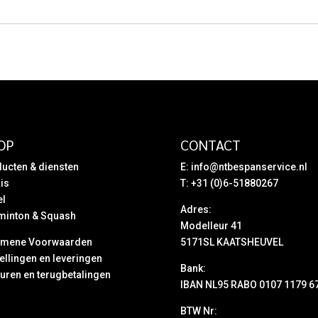
was:
is:
was:
is:
€ 5,50.
€ 4,95.
€ 12,95.
€ 11,95.
OP
CONTACT
ucten & diensten
E:
info@ntbespanservice.nl
is
T: +31 (0)6-51880267
el
Adres:
minton & Squash
Modelleur 41
emene Voorwaarden
5171SL KAATSHEUVEL
ellingen en leveringen
Bank:
uren en terugbetalingen
IBAN NL95 RABO 0107 1179 6
BTW Nr: