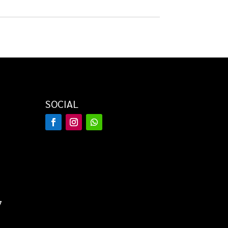
was:
is:
€ 10,95.
€ 9,95.
SOCIAL
7