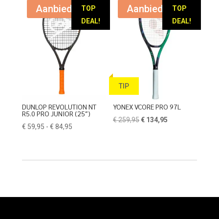
€ 159,95
Aanbieding!
Aanbieding!
TOP
TOP
DEAL!
DEAL!
TIP
DUNLOP REVOLUTION NT
YONEX VCORE PRO 97L
R5.0 PRO JUNIOR (25″)
Oorspronkelijke
Huidige
€
259,95
€
134,95
Prijsklasse:
€
59,95
-
€
84,95
prijs
prijs
€ 59,95
was:
is:
tot
€ 259,95.
€ 134,95.
€ 84,95