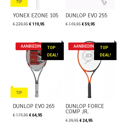
TIP
YONEX EZONE 105
DUNLOP EVO 255
Oorspronkelijke
Huidige
Oorspronkelijke
Huidige
€
239,95
€
119,95
€
149,95
€
59,95
prijs
prijs
prijs
prijs
was:
is:
was:
is:
€ 239,95.
€ 119,95.
€ 149,95.
€ 59,95.
AANBIEDING!
AANBIEDING!
TOP
TOP
DEAL!
DEAL!
TIP
DUNLOP EVO 265
DUNLOP FORCE
COMP JR.
Oorspronkelijke
Huidige
€
174,95
€
64,95
Oorspronkelijke
Huidige
€
39,95
€
24,95
prijs
prijs