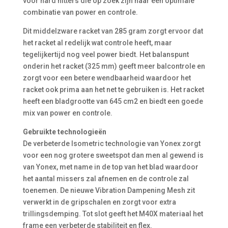
voor hard hitters die op zoek zijn naar een optimale
combinatie van power en controle.
Dit middelzware racket van 285 gram zorgt ervoor dat
het racket al redelijk wat controle heeft, maar
tegelijkertijd nog veel power biedt. Het balanspunt
onderin het racket (325 mm) geeft meer balcontrole en
zorgt voor een betere wendbaarheid waardoor het
racket ook prima aan het net te gebruiken is. Het racket
heeft een bladgrootte van 645 cm2 en biedt een goede
mix van power en controle.
Gebruikte technologieën
De verbeterde Isometric technologie van Yonex zorgt
voor een nog grotere sweetspot dan men al gewend is
van Yonex, met name in de top van het blad waardoor
het aantal missers zal afnemen en de controle zal
toenemen. De nieuwe Vibration Dampening Mesh zit
verwerkt in de gripschalen en zorgt voor extra
trillingsdemping. Tot slot geeft het M40X materiaal het
frame een verbeterde stabiliteit en flex.