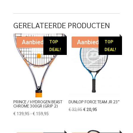
prijs
prijs
was:
is:
was:
is:
€ 174,95.
€ 64,95.
€ 39,95.
€ 24,95.
GERELATEERDE PRODUCTEN
Aanbieding!
Aanbieding!
TOP
TOP
DEAL!
DEAL!
PRINCE / HYDROGEN BEAST
DUNLOP FORCE TEAM JR 23″
CHROME 300GR (GRIP 2)
Oorspronkelijke
Huidige
€
32,95
€
20,95
Prijsklasse:
€
139,95
-
€
159,95
prijs
prijs
€ 139,95
was:
is:
tot
€ 32,95.
€ 20,95.