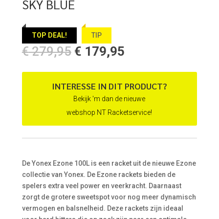
SKY BLUE
TOP DEAL!
TIP
Oorspronkelijke
Huidige
€
279,95
€
179,95
prijs
prijs
was:
is:
€ 279,95.
€ 179,95.
INTERESSE IN DIT PRODUCT?
Bekijk 'm dan de nieuwe
webshop NT Racketservice!
De Yonex Ezone 100L is een racket uit de nieuwe Ezone
collectie van Yonex. De Ezone rackets bieden de
spelers extra veel power en veerkracht. Daarnaast
zorgt de grotere sweetspot voor nog meer dynamisch
vermogen en balsnelheid. Deze rackets zijn ideaal