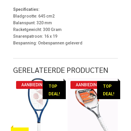
Specificaties:
Bladgrootte: 645 cm2
Balanspunt: 320 mm
Racketgewicht: 300 Gram
Snarenpatroon: 16 x 19
Bespanning: Onbespannen geleverd
GERELATEERDE PRODUCTEN
AANBIEDING!
AANBIEDING!
TOP
TOP
DEAL!
DEAL!