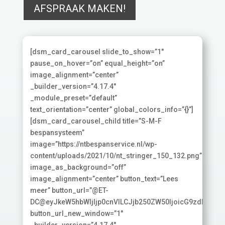
AFSPRAAK MAKEN!
[dsm_card_carousel slide_to_show=”1″
pause_on_hover=”on” equal_height=”on”
image_alignment=”center”
_builder_version=”4.17.4″
_module_preset=”default”
text_orientation=”center” global_colors_info=”{}”]
[dsm_card_carousel_child title=”S-M-F
bespansysteem”
image=”https://ntbespanservice.nl/wp-
content/uploads/2021/10/nt_stringer_150_132.png”
image_as_background=”off”
image_alignment=”center” button_text=”Lees
meer” button_url=”@ET-
DC@eyJkeW5hbWljIjp0cnVlLCJjb250ZW50IjoicG9zdF9saW
button_url_new_window=”1″