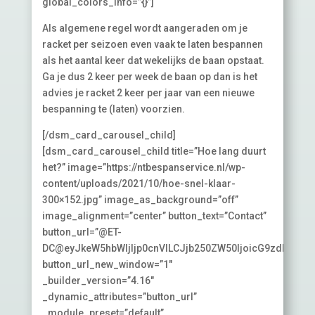
global_colors_info=”{}”]
Als algemene regel wordt aangeraden om je
racket per seizoen even vaak te laten bespannen
als het aantal keer dat wekelijks de baan opstaat.
Ga je dus 2 keer per week de baan op dan is het
advies je racket 2 keer per jaar van een nieuwe
bespanning te (laten) voorzien.
[/dsm_card_carousel_child]
[dsm_card_carousel_child title=”Hoe lang duurt
het?” image=”https://ntbespanservice.nl/wp-
content/uploads/2021/10/hoe-snel-klaar-
300×152.jpg” image_as_background=”off”
image_alignment=”center” button_text=”Contact”
button_url=”@ET-
DC@eyJkeW5hbWljIjp0cnVlLCJjb250ZW50IjoicG9zdF9saW
button_url_new_window=”1″
_builder_version=”4.16″
_dynamic_attributes=”button_url”
_module_preset=”default”