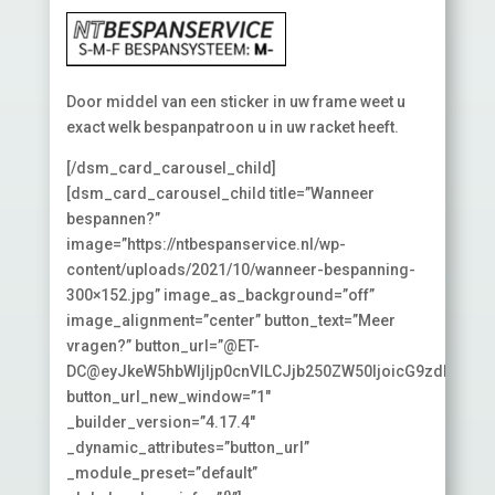
Door middel van een sticker in uw frame weet u
exact welk bespanpatroon u in uw racket heeft.
[/dsm_card_carousel_child]
[dsm_card_carousel_child title=”Wanneer
bespannen?”
image=”https://ntbespanservice.nl/wp-
content/uploads/2021/10/wanneer-bespanning-
300×152.jpg” image_as_background=”off”
image_alignment=”center” button_text=”Meer
vragen?” button_url=”@ET-
DC@eyJkeW5hbWljIjp0cnVlLCJjb250ZW50IjoicG9zdF9saW
button_url_new_window=”1″
_builder_version=”4.17.4″
_dynamic_attributes=”button_url”
_module_preset=”default”