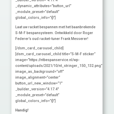
_builder_version=”4.17.4″
_dynamic_attributes=”button_url”
_module_preset=”default”
global_colors_info=”{}”]
Laat uw racket bespannen met het baanbrekende
S-M-F bespansysteem. Ontwikkeld door Roger
Federer’s oud racket-tuner Frank Messerer!
[/dsm_card_carousel_child]
[dsm_card_carousel_child title=”S-M-F sticker”
image=”https://ntbespanservice.nl/wp-
content/uploads/2021/10/nt_stringer_150_132.png”
image_as_background=”off”
image_alignment=”center”
button_url_new_window=”1″
_builder_version=”4.17.4″
_module_preset=”default”
global_colors_info=”{}”]
Handig!