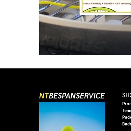
SH
Prod
Tenn
Pad
Bad