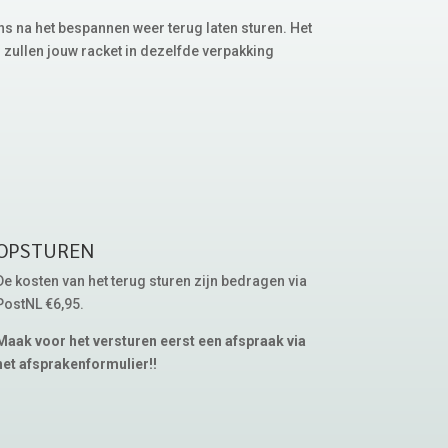
ns na het bespannen weer terug laten sturen. Het
 zullen jouw racket in dezelfde verpakking
OPSTUREN
De kosten van het terug sturen zijn bedragen via
PostNL €6,95.
Maak voor het versturen eerst een afspraak via
het afsprakenformulier!!