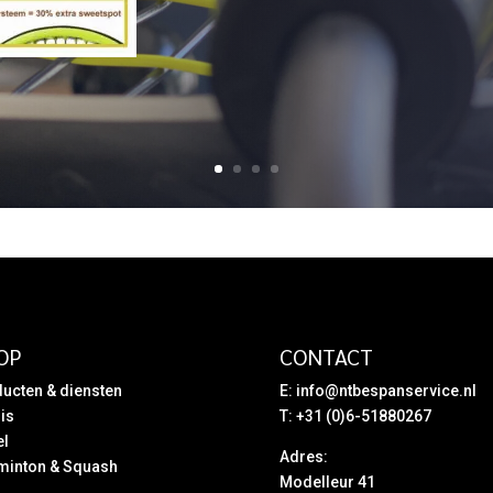
OP
CONTACT
ucten & diensten
E:
info@ntbespanservice.nl
is
T: +31 (0)6-51880267
el
Adres:
minton & Squash
Modelleur 41