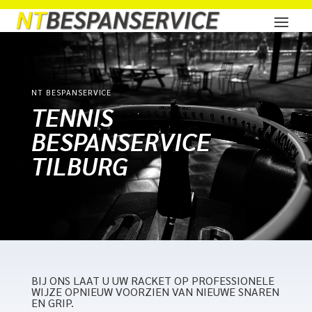
NT BESPANSERVICE
TENNIS
BESPANSERVICE
TILBURG
BIJ ONS LAAT U UW RACKET OP PROFESSIONELE
WIJZE OPNIEUW VOORZIEN VAN NIEUWE SNAREN
EN GRIP.