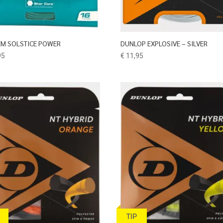
EM SOLSTICE POWER
DUNLOP EXPLOSIVE – SILVER
95
€
11,95
TIP