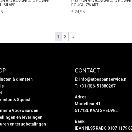
LON BIG BANGER ALU POWER
LUXILON BIG BANGER ALU POWER
H SILVER
ROUGH ZWART
95
€
24,95
1
2
→
OP
CONTACT
ucten & diensten
E:
info@ntbespanservice.nl
is
T: +31 (0)6-51880267
el
Adres:
minton & Squash
Modelleur 41
emene Voorwaarden
5171SL KAATSHEUVEL
ellingen en leveringen
Bank:
uren en terugbetalingen
IBAN NL95 RABO 0107 1179 6