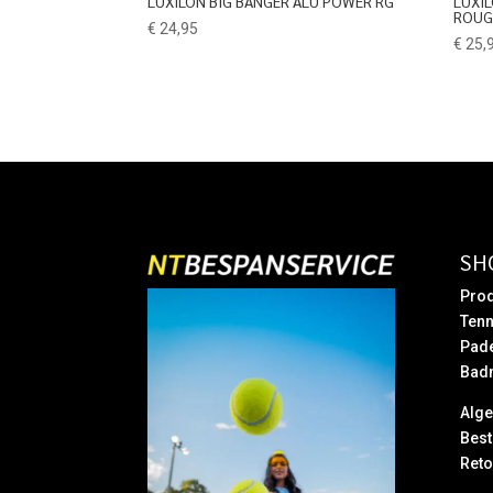
LUXILON BIG BANGER ALU POWER RG
LUXI
ROUG
€
24,95
€
25,
SH
Prod
Tenn
Pad
Bad
Alg
Best
Reto