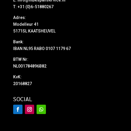
E:
info@ntbespanservice.nl
T: +31 (0)6-51880267
Adres:
Modelleur 41
5171SL KAATSHEUVEL
Bank:
IBAN NL95 RABO 0107 1179 67
BTW Nr:
NL001784896B82
KvK:
20168827
SOCIAL