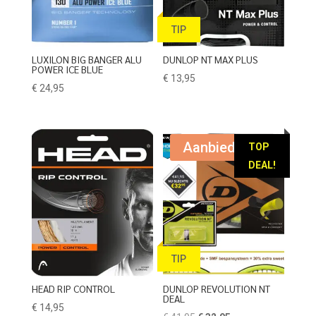
TIP
LUXILON BIG BANGER ALU
DUNLOP NT MAX PLUS
POWER ICE BLUE
€
13,95
€
24,95
Aanbieding!
TOP
DEAL!
TIP
HEAD RIP CONTROL
DUNLOP REVOLUTION NT
DEAL
€
14,95