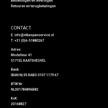
Bestellingen en leveringen
Retouren en terugbetalingen
CONTACT
E:
info@ntbespanservice.nl
T: +31 (0)6-51880267
Adres:
Modelleur 41
5171SL KAATSHEUVEL
Bank:
IBAN NL95 RABO 0107 1179 67
BTW Nr:
NL001784896B82
KvK:
20168827