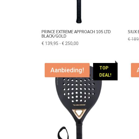
PRINCE EXTREME APPROACH 105 LTD
SIUX 
BLACK/GOLD
€
189
Prijsklasse:
€
139,95
-
€
250,00
€ 139,95
tot
€ 250,00
TOP
Aanbieding!
DEAL!