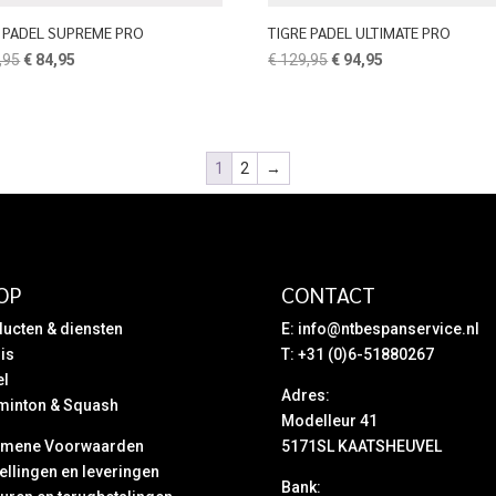
E PADEL SUPREME PRO
TIGRE PADEL ULTIMATE PRO
Oorspronkelijke
Huidige
Oorspronkelijke
Huidige
,95
€
84,95
€
129,95
€
94,95
prijs
prijs
prijs
prijs
was:
is:
was:
is:
€ 124,95.
€ 84,95.
€ 129,95.
€ 94,95.
1
2
→
OP
CONTACT
ucten & diensten
E:
info@ntbespanservice.nl
is
T: +31 (0)6-51880267
el
Adres:
minton & Squash
Modelleur 41
emene Voorwaarden
5171SL KAATSHEUVEL
ellingen en leveringen
Bank: