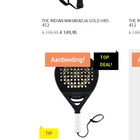
THE INDIAN MAHARADJA GOLD HX5-
THE 
412
412
Oorspronkelijke
Huidige
€
199,95
€
149,95
€
199
prijs
prijs
was:
is:
€ 199,95.
€ 149,95.
TOP
Aanbieding!
DEAL!
TIP