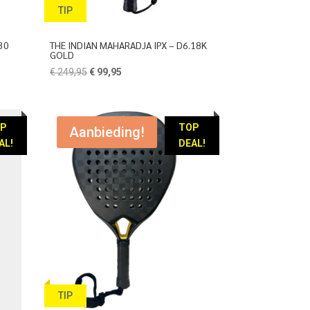
TIP
30
THE INDIAN MAHARADJA IPX – D6.18K
GOLD
Oorspronkelijke
Huidige
€
249,95
€
99,95
prijs
prijs
was:
is:
€ 249,95.
€ 99,95.
OP
TOP
Aanbieding!
AL!
DEAL!
TIP