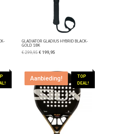
CK-
GLADIATOR GLADIUS HYBRID BLACK-
GOLD 18K
Oorspronkelijke
Huidige
€
299,95
€
199,95
prijs
prijs
was:
is:
€ 299,95.
€ 199,95.
OP
TOP
Aanbieding!
AL!
DEAL!