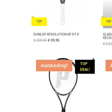
TIP
TIP
DUNLOP REVOLUTION NT R7.0
GLAD
RESI
Oorspronkelijke
Huidige
€
209,95
€
99,95
€
9,9
prijs
prijs
was:
is:
€ 209,95.
€ 99,95.
TOP
Aanbieding!
DEAL!