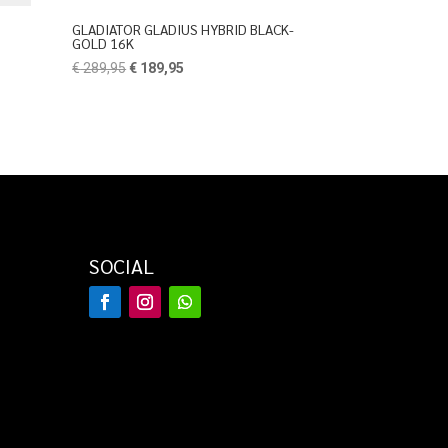
GLADIATOR GLADIUS HYBRID BLACK-
GOLD 16K
Oorspronkelijke
Huidige
€
289,95
€
189,95
prijs
prijs
was:
is:
€ 289,95.
€ 189,95.
SOCIAL