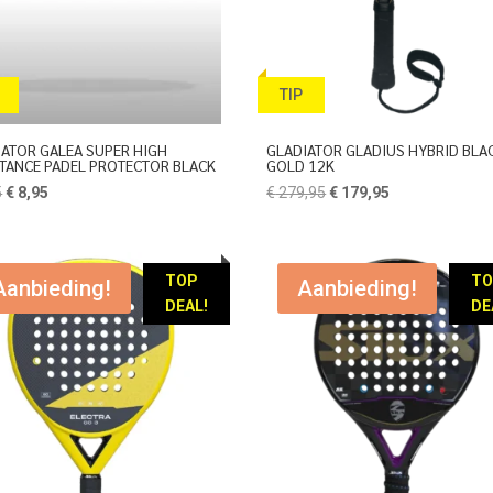
TIP
IATOR GALEA SUPER HIGH
GLADIATOR GLADIUS HYBRID BLA
STANCE PADEL PROTECTOR BLACK
GOLD 12K
Oorspronkelijke
Huidige
Oorspronkelijke
Huidige
5
€
8,95
€
279,95
€
179,95
prijs
prijs
prijs
prijs
was:
is:
was:
is:
€ 9,95.
€ 8,95.
€ 279,95.
€ 179,95.
TOP
T
Aanbieding!
Aanbieding!
DEAL!
DE