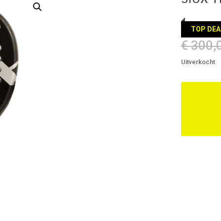
TOP DEA
€
300,
Uitverkocht