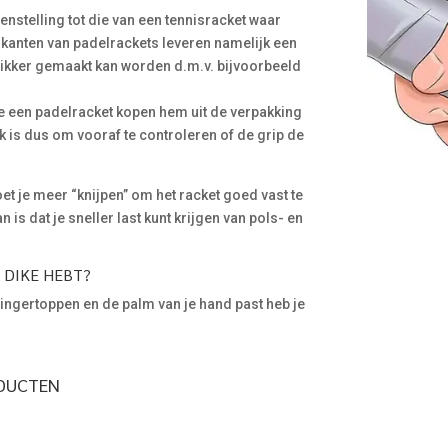
egenstelling tot die van een tennisracket waar
rikanten van padelrackets leveren namelijk een
 dikker gemaakt kan worden d.m.v. bijvoorbeeld
e een padelracket kopen hem uit de verpakking
 is dus om vooraf te controleren of de grip de
et je meer “knijpen” om het racket goed vast te
is dat je sneller last kunt krijgen van pols- en
P DIKE HEBT?
 vingertoppen en de palm van je hand past heb je
ODUCTEN