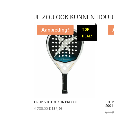
JE ZOU OOK KUNNEN HOUD
Aanbieding!
TOP
DEAL!
DROP SHOT YUKON PRO 1.0
THE 
4001
Oorspronkelijke
Huidige
€
230,00
€
134,95
€
119