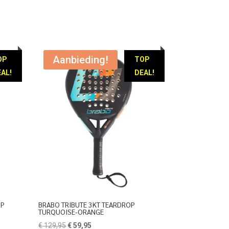
Aanbieding!
OP
TOP
AL!
DEAL!
OP
BRABO TRIBUTE 3KT TEARDROP
TURQUOISE-ORANGE
Oorspronkelijke
Huidige
€
129,95
€
59,95