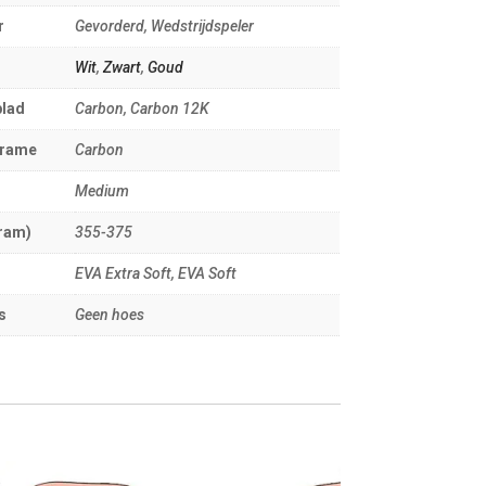
r
Gevorderd, Wedstrijdspeler
Wit
,
Zwart
,
Goud
blad
Carbon, Carbon 12K
frame
Carbon
Medium
ram)
355-375
EVA Extra Soft, EVA Soft
s
Geen hoes