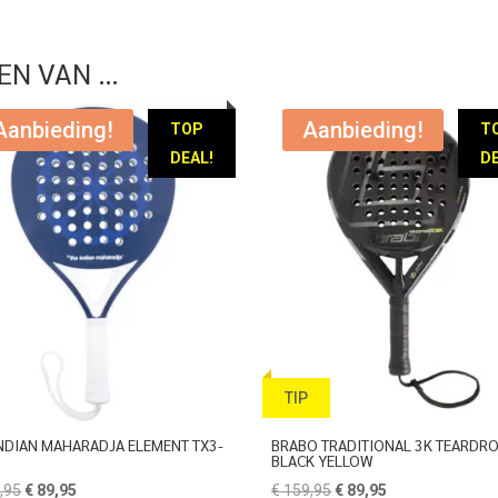
EN VAN …
Aanbieding!
Aanbieding!
TOP
T
DEAL!
DE
TIP
INDIAN MAHARADJA ELEMENT TX3-
BRABO TRADITIONAL 3K TEARDR
BLACK YELLOW
Oorspronkelijke
Huidige
Oorspronkelijke
Huidige
,95
€
89,95
€
159,95
€
89,95