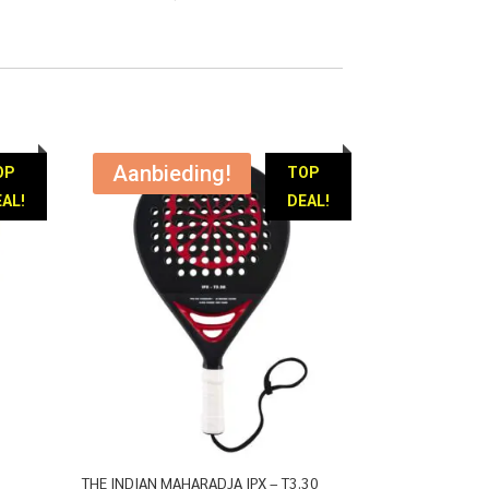
prijs
prijs
was:
is:
€ 129,95.
€ 59,95.
Aanbieding!
OP
TOP
AL!
DEAL!
THE INDIAN MAHARADJA IPX – T3.30