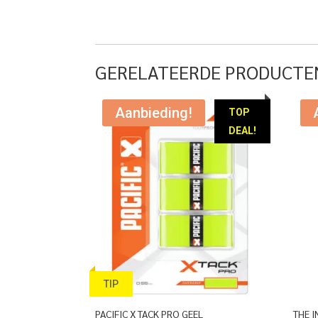
prijs
prijs
was:
is:
€ 230,00.
€ 134,95.
GERELATEERDE PRODUCTE
Aanbieding!
TOP
DEAL!
TIP
PACIFIC X TACK PRO GEEL
THE I