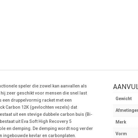
AANVUL
ctionele speler die zowel kan aanvallen als
s hij zeer geschikt voor mensen die snel last
Gewicht
is een druppelvormig racket met een
ck Carbon 12K (gevlochten vezels) dat
Afmetinge
staat uit een stevige dubbele carbon buis (Bi-
 bestaat uit Eva Soft High Recovery 5
Merk
trole en demping. De demping wordt nog verder
Vorm
jn ingebouwde kevlar en carbonplaten.