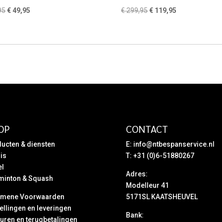
Oorspronkelijke
Huidige
Oorspronkelijke
Huidige
95
€
49,95
€
299,95
€
119,95
prijs
prijs
prijs
prijs
was:
is:
was:
is:
€ 99,95.
€ 49,95.
€ 299,95.
€ 119,95.
OP
CONTACT
ucten & diensten
E:
info@ntbespanservice.nl
is
T: +31 (0)6-51880267
el
Adres:
minton & Squash
Modelleur 41
emene Voorwaarden
5171SL KAATSHEUVEL
ellingen en leveringen
Bank:
uren en terugbetalingen