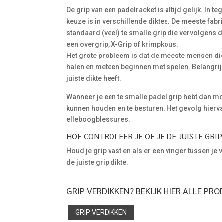
De grip van een padelracket is altijd gelijk. In t
keuze is in verschillende diktes. De meeste fab
standaard (veel) te smalle grip die vervolgens
een overgrip, X-Grip of krimpkous.
Het grote probleem is dat de meeste mensen di
halen en meteen beginnen met spelen. Belangrijk
juiste dikte heeft.
Wanneer je een te smalle padel grip hebt dan mo
kunnen houden en te besturen. Het gevolg hiervan 
elleboogblessures.
HOE CONTROLEER JE OF JE DE JUISTE GRI
Houd je grip vast en als er een vinger tussen je
de juiste grip dikte.
GRIP VERDIKKEN? BEKIJK HIER ALLE PR
GRIP VERDIKKEN