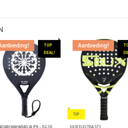
prijs
prijs
prijs
prijs
was:
is:
was:
is:
€ 119,95.
€ 89,95.
€ 159,95.
€ 89,95.
N
Aanbieding!
Aanbieding!
TOP
T
DEAL!
DE
TIP
NDIAN MAHARADJA IPX – R2.30
SIUX ELECTRA ST1