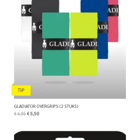
TIP
GLADIATOR OVERGRIPS (2 STUKS)
Oorspronkelijke
Huidige
€
6,95
€
5,50
prijs
prijs
was:
is:
€ 6,95.
€ 5,50.