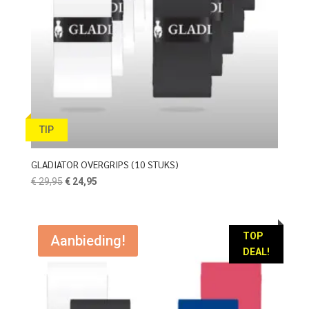
TIP
GLADIATOR OVERGRIPS (10 STUKS)
Oorspronkelijke
Huidige
€
29,95
€
24,95
prijs
prijs
was:
is:
€ 29,95.
€ 24,95.
TOP
Aanbieding!
DEAL!