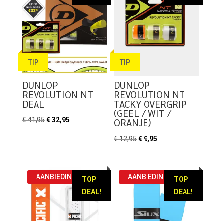
TIP
TIP
DUNLOP
DUNLOP
REVOLUTION NT
REVOLUTION NT
DEAL
TACKY OVERGRIP
(GEEL / WIT /
Oorspronkelijke
Huidige
€
41,95
€
32,95
ORANJE)
prijs
prijs
Oorspronkelijke
Huidige
€
12,95
€
9,95
was:
is:
prijs
prijs
€ 41,95.
€ 32,95.
was:
is:
€ 12,95.
€ 9,95.
AANBIEDING!
AANBIEDING!
TOP
TOP
DEAL!
DEAL!