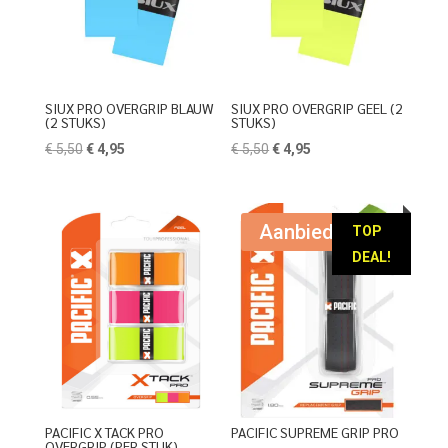
SIUX PRO OVERGRIP BLAUW
SIUX PRO OVERGRIP GEEL (2
(2 STUKS)
STUKS)
Oorspronkelijke
Huidige
Oorspronkelijke
Huidige
€
5,50
€
4,95
€
5,50
€
4,95
prijs
prijs
prijs
prijs
was:
is:
was:
is:
€ 5,50.
€ 4,95.
€ 5,50.
€ 4,95.
Aanbieding!
TOP
DEAL!
PACIFIC X TACK PRO
PACIFIC SUPREME GRIP PRO
OVERGRIP (PER STUK)