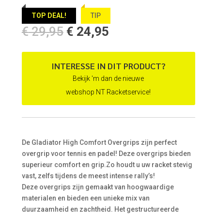
TOP DEAL!
TIP
Oorspronkelijke
Huidige
€
29,95
€
24,95
prijs
prijs
was:
is:
€ 29,95.
€ 24,95.
INTERESSE IN DIT PRODUCT?
Bekijk 'm dan de nieuwe
webshop NT Racketservice!
De Gladiator High Comfort Overgrips zijn perfect
overgrip voor tennis en padel! Deze overgrips bieden
superieur comfort en grip.Zo houdt u uw racket stevig
vast, zelfs tijdens de meest intense rally’s!
Deze overgrips zijn gemaakt van hoogwaardige
materialen en bieden een unieke mix van
duurzaamheid en zachtheid. Het gestructureerde