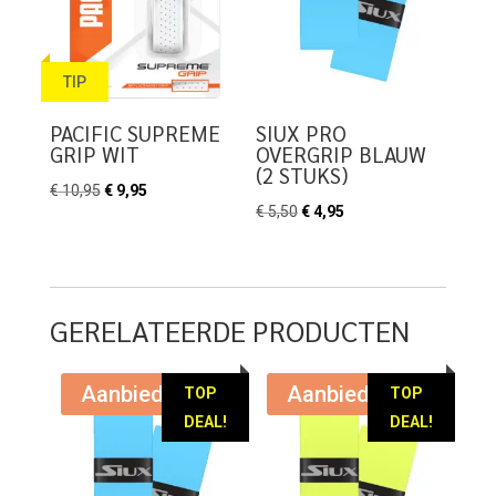
TIP
PACIFIC SUPREME
SIUX PRO
GRIP WIT
OVERGRIP BLAUW
(2 STUKS)
Oorspronkelijke
Huidige
€
10,95
€
9,95
Oorspronkelijke
Huidige
€
5,50
€
4,95
prijs
prijs
prijs
prijs
was:
is:
was:
is:
€ 10,95.
€ 9,95.
€ 5,50.
€ 4,95.
GERELATEERDE PRODUCTEN
Aanbieding!
Aanbieding!
TOP
TOP
DEAL!
DEAL!