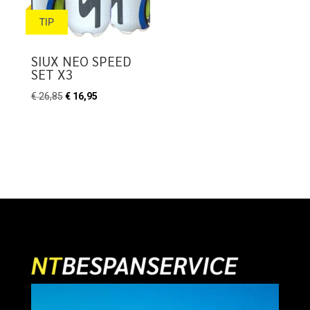
TIP
SIUX NEO SPEED
SET X3
Oorspronkelijke
Huidige
€
26,85
€
16,95
prijs
prijs
was:
is:
€ 26,85.
€ 16,95.