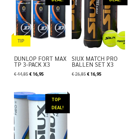
TIP
DUNLOP FORT MAX
SIUX MATCH PRO
TP 3-PACK X3
BALLEN SET X3
Oorspronkelijke
Huidige
Oorspronkelijke
Huidige
€
44,85
€
16,95
€
26,85
€
16,95
prijs
prijs
prijs
prijs
was:
is:
was:
is:
€ 44,85.
€ 16,95.
€ 26,85.
€ 16,95.
TOP
DEAL!