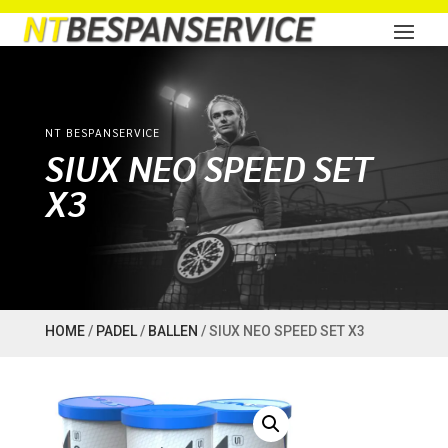
NT BESPANSERVICE
SIUX NEO SPEED SET
X3
HOME
/
PADEL
/
BALLEN
/ SIUX NEO SPEED SET X3