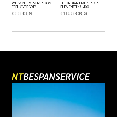
WILSON PRO SENSATION
THE INDIAN MAHARADJA
FEEL OVERGRIP
ELEMENT TX3-4001
Oorspronkelijke
Huidige
Oorspronkelijke
Huidige
€
9,95
€
7,95
€
119,95
€
89,95
prijs
prijs
prijs
prijs
was:
is:
was:
is:
€ 9,95.
€ 7,95.
€ 119,95.
€ 89,95.