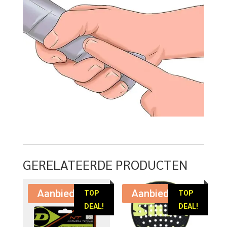
GERELATEERDE PRODUCTEN
Aanbieding!
Aanbieding!
TOP
TOP
DEAL!
DEAL!