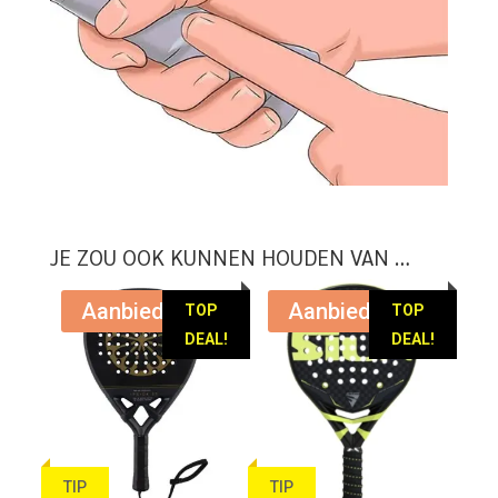
JE ZOU OOK KUNNEN HOUDEN VAN …
Aanbieding!
Aanbieding!
TOP
TOP
DEAL!
DEAL!
TIP
TIP