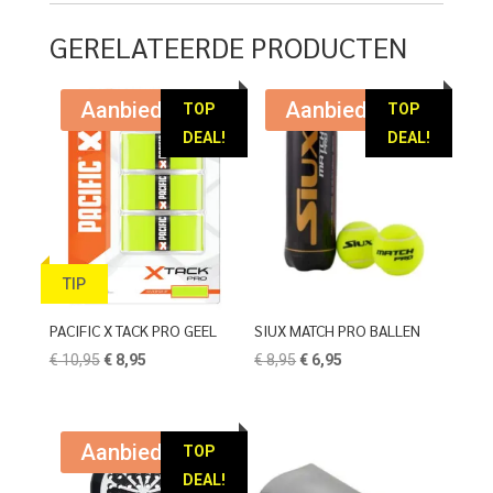
€ 239,95.
€ 119,95.
GERELATEERDE PRODUCTEN
Aanbieding!
Aanbieding!
TOP
TOP
DEAL!
DEAL!
TIP
PACIFIC X TACK PRO GEEL
SIUX MATCH PRO BALLEN
Oorspronkelijke
Huidige
Oorspronkelijke
Huidige
€
10,95
€
8,95
€
8,95
€
6,95
prijs
prijs
prijs
prijs
was:
is:
was:
is:
€ 10,95.
€ 8,95.
€ 8,95.
€ 6,95.
Aanbieding!
TOP
DEAL!