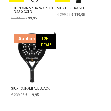
THE INDIAN MAHARADJA IPX
SIUX ELECTRA ST1
– D4.30 GOLD
Oorspronkelijke
Huidige
€
299,95
€
119,95
Oorspronkelijke
Huidige
€
199,95
€
99,95
prijs
prijs
prijs
prijs
was:
is:
was:
is:
€ 299,95.
€ 119,95.
€ 199,95.
€ 99,95.
Aanbieding!
TOP
DEAL!
SIUX TSUNAMI ALL BLACK
Oorspronkelijke
Huidige
€
239,95
€
119,95
prijs
prijs
was:
is: