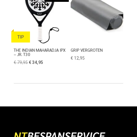
TIP
THE INDIAN MAHARADJA IPX
GRIP VERGROTEN
– JR. T30
€
12,95
Oorspronkelijke
Huidige
€
79,95
€
34,95
prijs
prijs
was:
is:
€ 79,95.
€ 34,95.