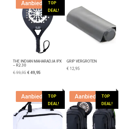
Aanbieding!
TOP
DEAL!
THE INDIAN MAHARADJA IPX
GRIP VERGROTEN
– R2.30
€
12,95
Oorspronkelijke
Huidige
€
99,95
€
49,95
prijs
prijs
was:
is:
€ 99,95.
€ 49,95.
Aanbieding!
Aanbieding!
TOP
TOP
DEAL!
DEAL!