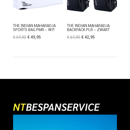
THE INDIAN MAHARADJA
THE INDIAN MAHARADJA
SPORTS BAG PMR – WIT
BACKPACK PLR – ZWART
Oorspronkelijke
Huidige
Oorspronkelijke
Huidige
€
64,95
€
49,95
€
64,95
€
42,95
prijs
prijs
prijs
prijs
was:
is:
was:
is:
€ 64,95.
€ 49,95.
€ 64,95.
€ 42,95.