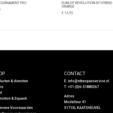
TOURNAMENT PRO
DUNLOP REVOLUTION NT HYBRID
ORANGE
5
€
14,95
OP
CONTACT
ucten & diensten
E:
info@ntbespanservice.nl
is
T: +31 (0)6-51880267
el
Adres:
minton & Squash
Modelleur 41
emene Voorwaarden
5171SL KAATSHEUVEL