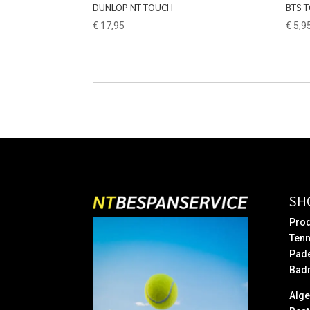
DUNLOP NT TOUCH
BTS 
€
17,95
€
5,9
SH
Prod
Tenn
Pad
Bad
Alg