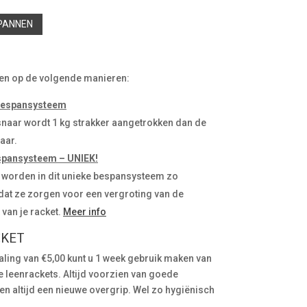
SPANNEN
en op de volgende manieren:
 bespansysteem
snaar wordt 1 kg strakker aangetrokken dan de
aar.
spansysteem – UNIEK!
 worden in dit unieke bespansysteem zo
dat ze zorgen voor een vergroting van de
van je racket.
Meer info
CKET
aling van €5,00 kunt u 1 week gebruik maken van
 leenrackets. Altijd voorzien van goede
n altijd een nieuwe overgrip. Wel zo hygiënisch