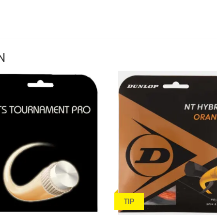
N
TIP