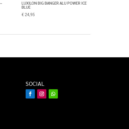
 –
LUXILON BIG BANGER ALU POWER ICE
BLUE
€
24,95
SOCIAL