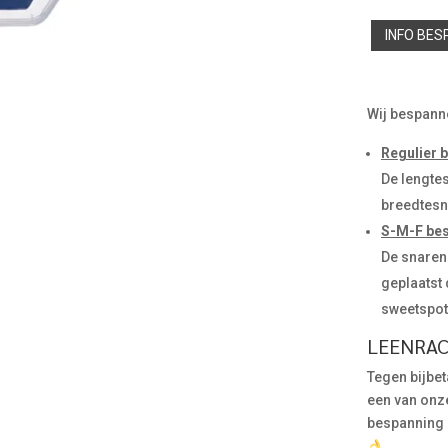
INFO BE
Wij bespann
Regulier
De lengte
breedtesn
S-M-F be
De snaren
geplaatst 
sweetspot 
LEENRA
Tegen bijbet
een van onze
bespanning e