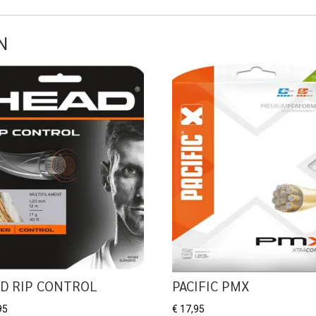
N
D RIP CONTROL
PACIFIC PMX
95
€
17,95