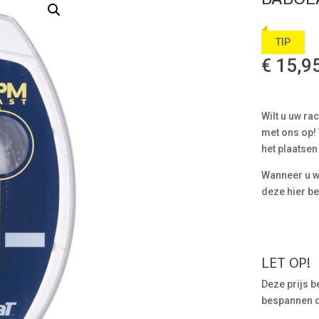
TIP
€
15,9
Wilt u uw ra
met ons op!
het plaatsen
Wanneer u we
deze hier be
LET OP!
Deze prijs be
bespannen di