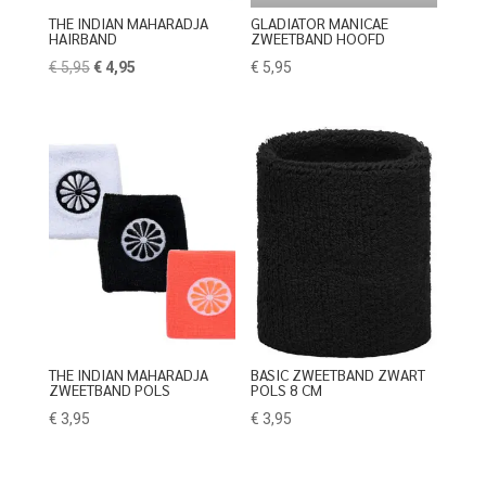
THE INDIAN MAHARADJA
GLADIATOR MANICAE
HAIRBAND
ZWEETBAND HOOFD
Oorspronkelijke
Huidige
€
5,95
€
4,95
€
5,95
prijs
prijs
was:
is:
€ 5,95.
€ 4,95.
THE INDIAN MAHARADJA
BASIC ZWEETBAND ZWART
ZWEETBAND POLS
POLS 8 CM
€
3,95
€
3,95