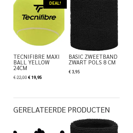
DEAL!
TECNIFIBRE MAXI
BASIC ZWEETBAND
BALL YELLOW
ZWART POLS 8 CM
24CM
€
3,95
Oorspronkelijke
Huidige
€
22,00
€
19,95
prijs
prijs
was:
is:
€ 22,00.
€ 19,95.
GERELATEERDE PRODUCTEN