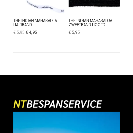
THE INDIAN MAHARADJA
THE INDIAN MAHARADJA
HAIRBAND
ZWEETBAND HOOFD
Oorspronkelijke
Huidige
€
5,95
€
4,95
€
5,95
prijs
prijs
was:
is:
€ 5,95.
€ 4,95.