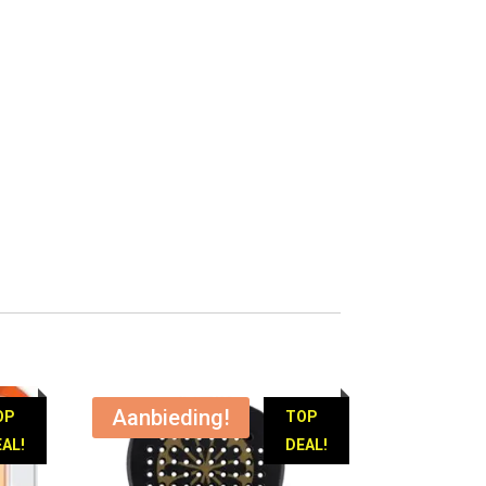
Aanbieding!
OP
TOP
AL!
DEAL!