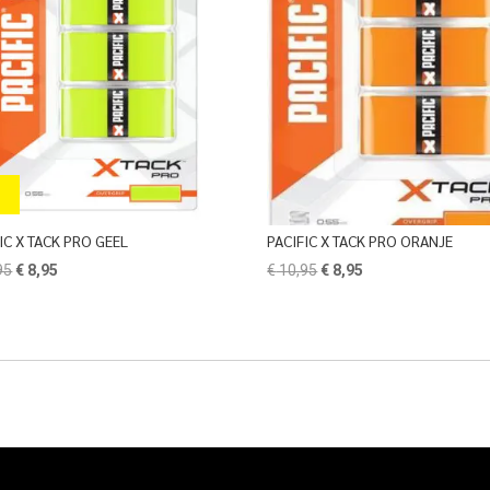
IC X TACK PRO GEEL
PACIFIC X TACK PRO ORANJE
Oorspronkelijke
Huidige
Oorspronkelijke
Huidige
95
€
8,95
€
10,95
€
8,95
prijs
prijs
prijs
prijs
was:
is:
was:
is:
€ 10,95.
€ 8,95.
€ 10,95.
€ 8,95.