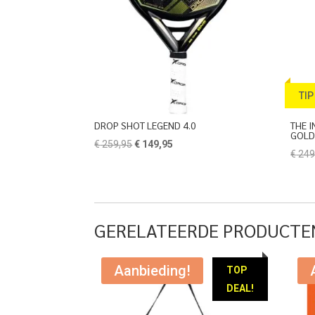
TIP
DROP SHOT LEGEND 4.0
THE I
GOL
Oorspronkelijke
Huidige
€
259,95
€
149,95
€
249
prijs
prijs
was:
is:
€ 259,95.
€ 149,95.
GERELATEERDE PRODUCTE
Aanbieding!
TOP
DEAL!