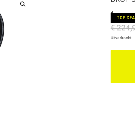
TOP DEA
€
224,
Uitverkocht