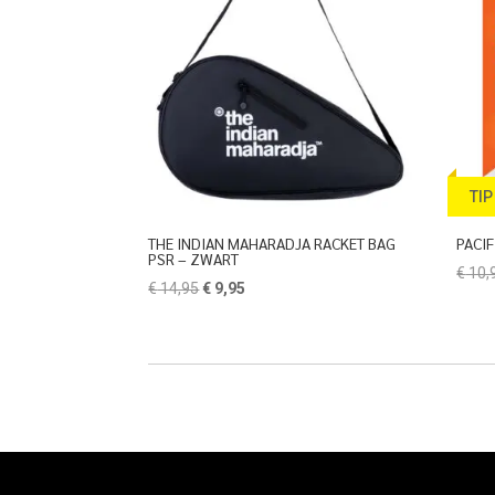
TIP
THE INDIAN MAHARADJA RACKET BAG
PACIF
PSR – ZWART
€
10,
Oorspronkelijke
Huidige
€
14,95
€
9,95
prijs
prijs
was:
is:
€ 14,95.
€ 9,95.