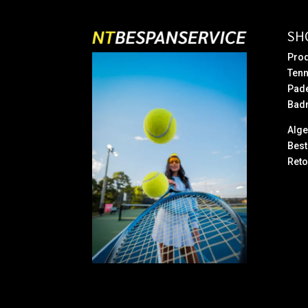
SH
Prod
Tenn
Pad
Bad
Alg
Best
Reto