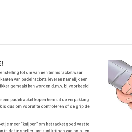
!
egenstelling tot die van een tennisracket waar
rikanten van padelrackets leveren namelijk een
 dikker gemaakt kan worden d.m.v. bijvoorbeeld
e een padelracket kopen hem uit de verpakking
 is dus om vooraf te controleren of de grip de
et je meer “knijpen” om het racket goed vast te
is dat je sneller last kunt krijgen van pols- en