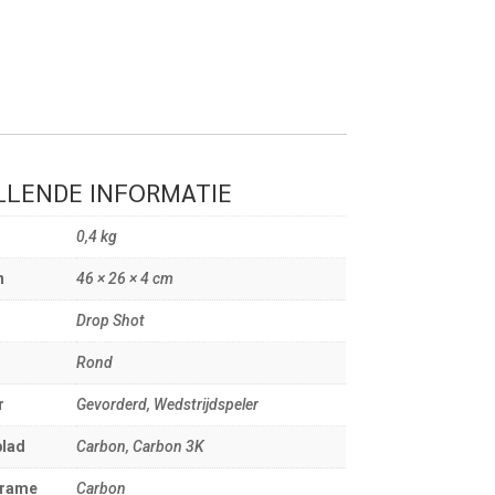
LENDE INFORMATIE
0,4 kg
n
46 × 26 × 4 cm
Drop Shot
Rond
r
Gevorderd, Wedstrijdspeler
blad
Carbon, Carbon 3K
frame
Carbon