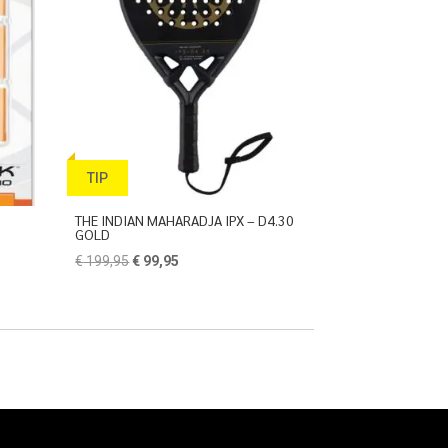
TIP
THE INDIAN MAHARADJA IPX – D4.30
GOLD
Oorspronkelijke
Huidige
€
199,95
€
99,95
prijs
prijs
was:
is:
€ 199,95.
€ 99,95.