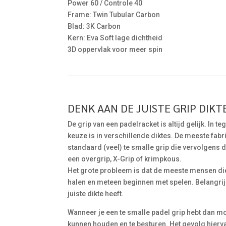
Power 60 / Controle 40
Frame: Twin Tubular Carbon
Blad: 3K Carbon
Kern: Eva Soft lage dichtheid
3D oppervlak voor meer spin
DENK AAN DE JUISTE GRIP DIKTE
De grip van een padelracket is altijd gelijk. In t
keuze is in verschillende diktes. De meeste fab
standaard (veel) te smalle grip die vervolgens
een overgrip, X-Grip of krimpkous.
Het grote probleem is dat de meeste mensen di
halen en meteen beginnen met spelen. Belangrijk
juiste dikte heeft.
Wanneer je een te smalle padel grip hebt dan mo
kunnen houden en te besturen. Het gevolg hiervan 