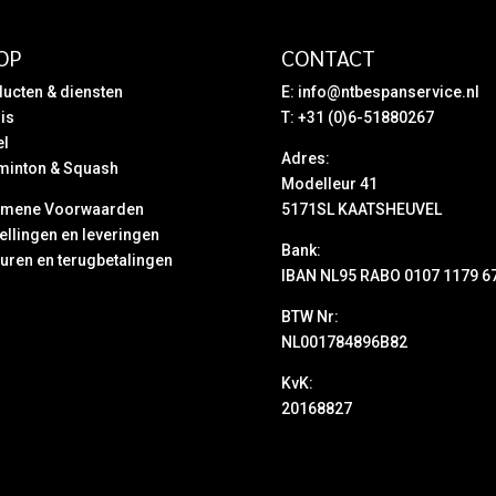
OP
CONTACT
ucten & diensten
E:
info@ntbespanservice.nl
is
T: +31 (0)6-51880267
el
Adres:
minton & Squash
Modelleur 41
emene Voorwaarden
5171SL KAATSHEUVEL
ellingen en leveringen
Bank:
uren en terugbetalingen
IBAN NL95 RABO 0107 1179 6
BTW Nr:
NL001784896B82
KvK:
20168827