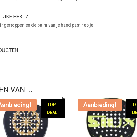
P DIKE HEBT?
 vingertoppen en de palm van je hand past heb je
ODUCTEN
EN VAN …
Aanbieding!
Aanbieding!
TOP
T
DEAL!
DE