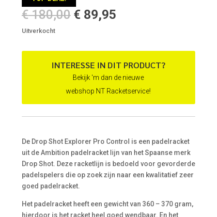
Oorspronkelijke
Huidige
€
180,00
€
89,95
prijs
prijs
Uitverkocht
was:
is:
€ 180,00.
€ 89,95.
INTERESSE IN DIT PRODUCT?
Bekijk 'm dan de nieuwe
webshop NT Racketservice!
De Drop Shot Explorer Pro Control is een padelracket
uit de Ambition padelracket lijn van het Spaanse merk
Drop Shot. Deze racketlijn is bedoeld voor gevorderde
padelspelers die op zoek zijn naar een kwalitatief zeer
goed padelracket.
Het padelracket heeft een gewicht van 360 – 370 gram,
hierdoor is het racket heel goed wendbaar. En het