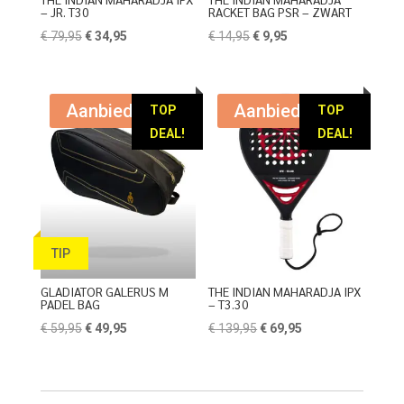
– JR. T30
RACKET BAG PSR – ZWART
Oorspronkelijke
Huidige
Oorspronkelijke
Huidige
€
79,95
€
34,95
€
14,95
€
9,95
prijs
prijs
prijs
prijs
was:
is:
was:
is:
€ 79,95.
€ 34,95.
€ 14,95.
€ 9,95.
Aanbieding!
Aanbieding!
TOP
TOP
DEAL!
DEAL!
TIP
GLADIATOR GALERUS M
THE INDIAN MAHARADJA IPX
PADEL BAG
– T3.30
Oorspronkelijke
Huidige
Oorspronkelijke
Huidige
€
59,95
€
49,95
€
139,95
€
69,95
prijs
prijs
prijs
prijs
was:
is:
was:
is:
€ 59,95.
€ 49,95.
€ 139,95.
€ 69,95.