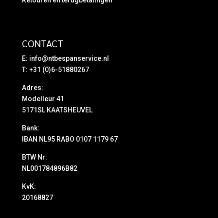
Retouren en terugbetalingen
CONTACT
E:
info@ntbespanservice.nl
T: +31 (0)6-51880267
Adres:
Modelleur 41
5171SL KAATSHEUVEL
Bank:
IBAN NL95 RABO 0107 1179 67
BTW Nr:
NL001784896B82
KvK:
20168827