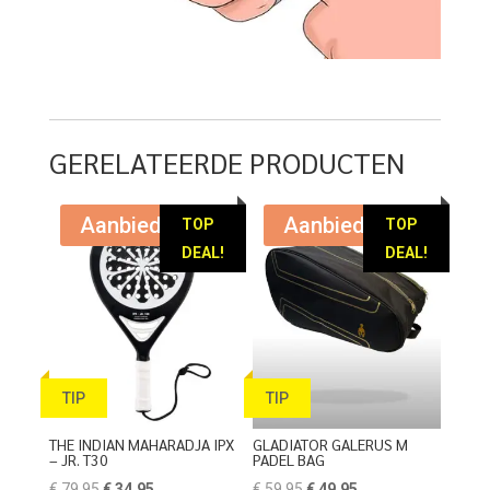
GERELATEERDE PRODUCTEN
Aanbieding!
Aanbieding!
TOP
TOP
DEAL!
DEAL!
TIP
TIP
THE INDIAN MAHARADJA IPX
GLADIATOR GALERUS M
– JR. T30
PADEL BAG
Oorspronkelijke
Huidige
Oorspronkelijke
Huidige
€
79,95
€
34,95
€
59,95
€
49,95