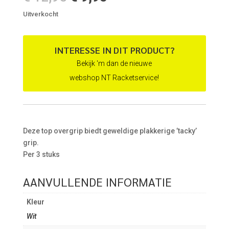
prijs
prijs
Uitverkocht
was:
is:
€ 12,95.
€ 9,95.
INTERESSE IN DIT PRODUCT?
Bekijk 'm dan de nieuwe
webshop NT Racketservice!
Deze top overgrip biedt geweldige plakkerige ’tacky’
grip.
Per 3 stuks
AANVULLENDE INFORMATIE
Kleur
Wit