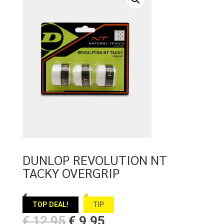
DUNLOP REVOLUTION NT
TACKY OVERGRIP
TOP DEAL!
TIP
Oorspronkelijke
Huidige
€
12,95
€
9,95