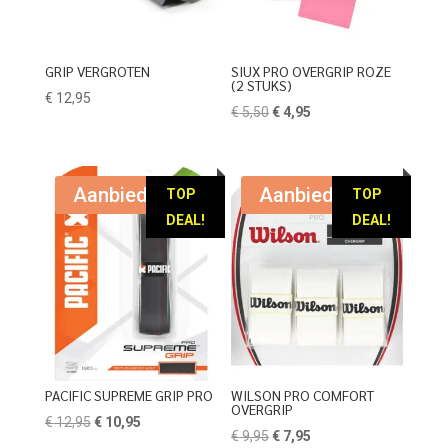
GRIP VERGROTEN
SIUX PRO OVERGRIP ROZE
(2 STUKS)
€
12,95
Oorspronkelijke
Huidige
€
5,50
€
4,95
prijs
prijs
was:
is:
€ 5,50.
€ 4,95.
Aanbieding!
Aanbieding!
TOP
TOP
DEAL!
DEAL!
PACIFIC SUPREME GRIP PRO
WILSON PRO COMFORT
OVERGRIP
Oorspronkelijke
Huidige
€
12,95
€
10,95
Oorspronkelijke
Huidige
€
9,95
€
7,95
prijs
prijs