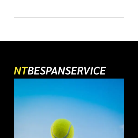
prijs
prijs
was:
is:
was:
is:
€ 12,95.
€ 10,95.
€ 9,95.
€ 7,95.