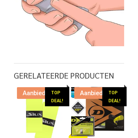
GERELATEERDE PRODUCTEN
Aanbieding!
Aanbieding!
TOP
TOP
DEAL!
DEAL!