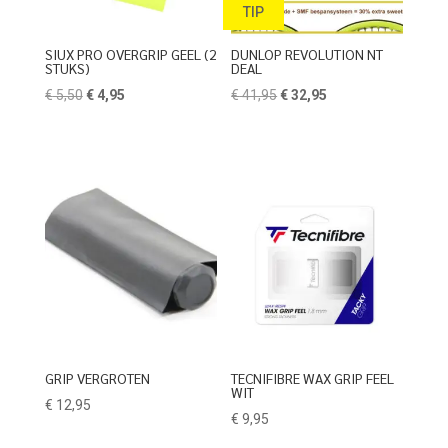
TIP
SIUX PRO OVERGRIP GEEL (2
DUNLOP REVOLUTION NT
STUKS)
DEAL
Oorspronkelijke
Huidige
Oorspronkelijke
Huidige
€
5,50
€
4,95
€
41,95
€
32,95
prijs
prijs
prijs
prijs
was:
is:
was:
is:
€ 5,50.
€ 4,95.
€ 41,95.
€ 32,95.
GRIP VERGROTEN
TECNIFIBRE WAX GRIP FEEL
WIT
€
12,95
€
9,95