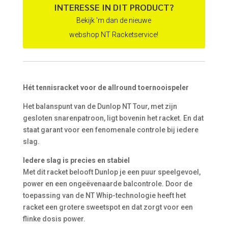
€ 229,95.
€ 129,95.
INTERESSE IN DIT PRODUCT?
Bekijk 'm dan de nieuwe
webshop NT Racketservice!
Hét tennisracket voor de allround toernooispeler
Het balanspunt van de Dunlop NT Tour, met zijn
gesloten snarenpatroon, ligt bovenin het racket. En dat
staat garant voor een fenomenale controle bij iedere
slag.
Iedere slag is precies en stabiel
Met dit racket belooft Dunlop je een puur speelgevoel,
power en een ongeëvenaarde balcontrole. Door de
toepassing van de NT Whip-technologie heeft het
racket een grotere sweetspot en dat zorgt voor een
flinke dosis power.