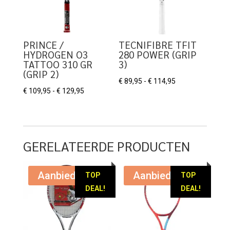
PRINCE /
TECNIFIBRE TFIT
HYDROGEN O3
280 POWER (GRIP
TATTOO 310 GR
3)
(GRIP 2)
Prijsklasse:
€
89,95
-
€
114,95
Prijsklasse:
€
109,95
-
€
129,95
€ 89,95
€ 109,95
tot
tot
€ 114,95
€ 129,95
GERELATEERDE PRODUCTEN
Aanbieding!
Aanbieding!
TOP
TOP
DEAL!
DEAL!