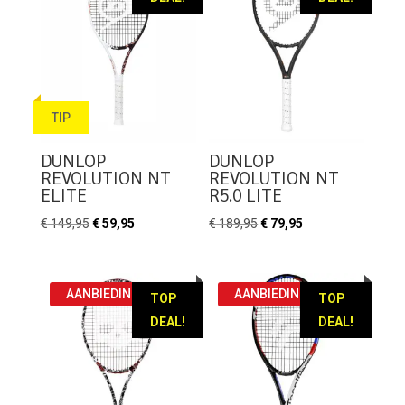
TIP
DUNLOP
DUNLOP
REVOLUTION NT
REVOLUTION NT
ELITE
R5.0 LITE
Oorspronkelijke
Huidige
Oorspronkelijke
Huidige
€
149,95
€
59,95
€
189,95
€
79,95
prijs
prijs
prijs
prijs
was:
is:
was:
is:
€ 149,95.
€ 59,95.
€ 189,95.
€ 79,95.
AANBIEDING!
AANBIEDING!
TOP
TOP
DEAL!
DEAL!