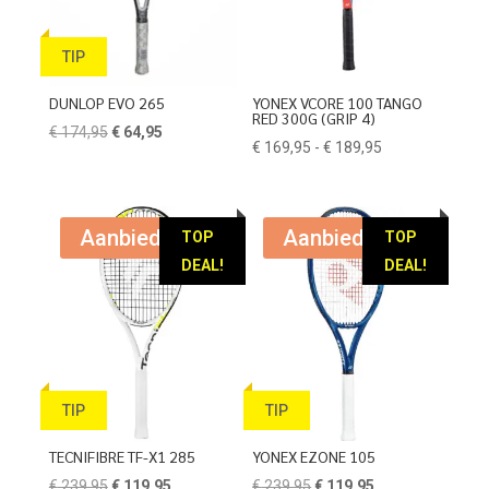
TIP
DUNLOP EVO 265
YONEX VCORE 100 TANGO
RED 300G (GRIP 4)
Oorspronkelijke
Huidige
€
174,95
€
64,95
Prijsklasse:
€
169,95
-
€
189,95
prijs
prijs
€ 169,95
was:
is:
tot
€ 174,95.
€ 64,95.
€ 189,95
Aanbieding!
Aanbieding!
TOP
TOP
DEAL!
DEAL!
TIP
TIP
TECNIFIBRE TF-X1 285
YONEX EZONE 105
Oorspronkelijke
Huidige
Oorspronkelijke
Huidige
€
239,95
€
119,95
€
239,95
€
119,95