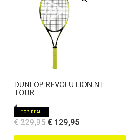
DUNLOP REVOLUTION NT
TOUR
TOP DEAL!
Oorspronkelijke
Huidige
€
229,95
€
129,95
prijs
prijs
was:
is: