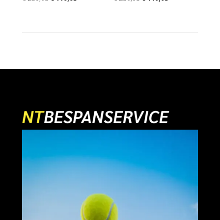
prijs
prijs
prijs
prijs
was:
is:
was:
is:
€ 239,95.
€ 119,95.
€ 239,95.
€ 119,95.