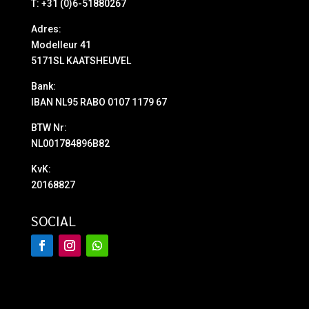
T: +31 (0)6-51880267
Adres:
Modelleur 41
5171SL KAATSHEUVEL
Bank:
IBAN NL95 RABO 0107 1179 67
BTW Nr:
NL001784896B82
KvK:
20168827
SOCIAL