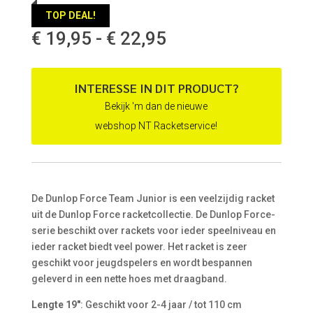
TOP DEAL!
Prijsklasse:
€
19,95
-
€
22,95
€ 19,95
tot
€ 22,95
INTERESSE IN DIT PRODUCT?
Bekijk 'm dan de nieuwe
webshop NT Racketservice!
De Dunlop Force Team Junior is een veelzijdig racket
uit de Dunlop Force racketcollectie. De Dunlop Force-
serie beschikt over rackets voor ieder speelniveau en
ieder racket biedt veel power. Het racket is zeer
geschikt voor jeugdspelers en wordt bespannen
geleverd in een nette hoes met draagband.
Lengte 19″
: Geschikt voor 2-4 jaar / tot 110 cm