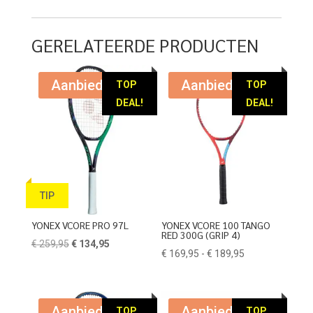
was:
is:
€ 32,95.
€ 20,95.
€ 209,95.
€ 99,95.
GERELATEERDE PRODUCTEN
Aanbieding!
Aanbieding!
TOP
TOP
DEAL!
DEAL!
TIP
YONEX VCORE PRO 97L
YONEX VCORE 100 TANGO
RED 300G (GRIP 4)
Oorspronkelijke
Huidige
€
259,95
€
134,95
Prijsklasse:
€
169,95
-
€
189,95
prijs
prijs
€ 169,95
was:
is:
tot
€ 259,95.
€ 134,95.
€ 189,95
Aanbieding!
Aanbieding!
TOP
TOP