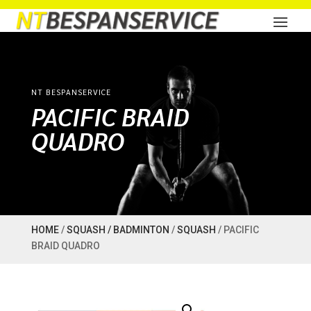
NT BESPANSERVICE
PACIFIC BRAID
QUADRO
HOME
/
SQUASH / BADMINTON
/
SQUASH
/ PACIFIC
BRAID QUADRO