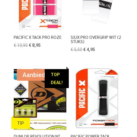
PACIFIC X TACK PRO ROZE
SIUX PRO OVERGRIP WIT (2
STUKS)
Oorspronkelijke
Huidige
€
10,95
€
8,95
Oorspronkelijke
Huidige
€
5,50
€
4,95
prijs
prijs
prijs
prijs
was:
is:
was:
is:
€ 10,95.
€ 8,95.
€ 5,50.
€ 4,95.
Aanbieding!
TOP
DEAL!
TIP
DUNLOP REVOLUTION NT
PACIFIC POWER TACK