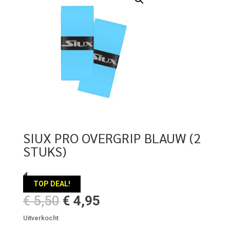
SIUX PRO OVERGRIP BLAUW (2
STUKS)
TOP DEAL!
Oorspronkelijke
Huidige
€
5,50
€
4,95
prijs
prijs
Uitverkocht
was:
is: