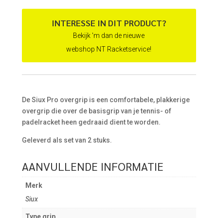
€ 5,50.
€ 4,95.
INTERESSE IN DIT PRODUCT?
Bekijk 'm dan de nieuwe
webshop NT Racketservice!
De Siux Pro overgrip is een comfortabele, plakkerige
overgrip die over de basisgrip van je tennis- of
padelracket heen gedraaid dient te worden.
Geleverd als set van 2 stuks.
AANVULLENDE INFORMATIE
Merk
Siux
Type grip