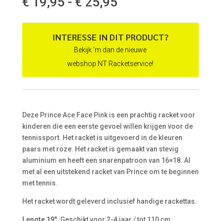
Prijsklasse:
€
19,95
-
€
25,95
€ 19,95
tot
€ 25,95
INTERESSE IN DIT PRODUCT?
Bekijk 'm dan de nieuwe
webshop NT Racketservice!
Deze Prince Ace Face Pink is een prachtig racket voor
kinderen die een eerste gevoel willen krijgen voor de
tennissport. Het racket is uitgevoerd in de kleuren
paars met roze. Het racket is gemaakt van stevig
aluminium en heeft een snarenpatroon van 16×18. Al
met al een uitstekend racket van Prince om te beginnen
met tennis.
Het racket wordt geleverd inclusief handige rackettas.
Lengte 19″
: Geschikt voor 2-4 jaar / tot 110 cm