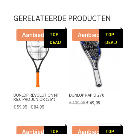
tot
€ 39,95.
€ 24,95.
€ 114,95
GERELATEERDE PRODUCTEN
Aanbieding!
Aanbieding!
TOP
TOP
DEAL!
DEAL!
DUNLOP REVOLUTION NT
DUNLOP RAPID 270
R5.0 PRO JUNIOR (25″)
Oorspronkelijke
Huidige
€
139,95
€
49,95
Prijsklasse:
€
59,95
-
€
84,95
prijs
prijs
€ 59,95
was:
is:
tot
€ 139,95.
€ 49,95.
€ 84,95
Aanbieding!
Aanbieding!
TOP
TOP