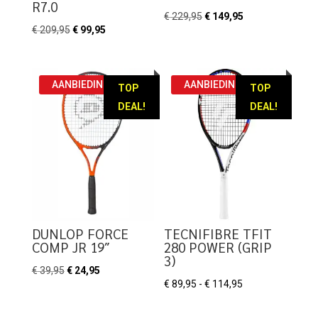
R7.0
Oorspronkelijke
Huidige
€
229,95
€
149,95
Oorspronkelijke
Huidige
€
209,95
€
99,95
prijs
prijs
prijs
prijs
was:
is:
was:
is:
€ 229,95.
€ 149,95.
€ 209,95.
€ 99,95.
AANBIEDING!
AANBIEDING!
TOP
TOP
DEAL!
DEAL!
DUNLOP FORCE
TECNIFIBRE TFIT
COMP JR 19″
280 POWER (GRIP
3)
Oorspronkelijke
Huidige
€
39,95
€
24,95
Prijsklasse:
€
89,95
-
€
114,95
prijs
prijs
€ 89,95
was:
is: