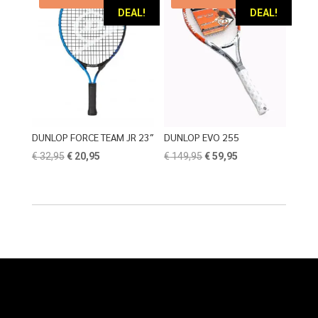
DEAL!
DEAL!
DUNLOP FORCE TEAM JR 23″
DUNLOP EVO 255
Oorspronkelijke
Huidige
Oorspronkelijke
Huidige
€
32,95
€
20,95
€
149,95
€
59,95
prijs
prijs
prijs
prijs
was:
is:
was:
is:
€ 32,95.
€ 20,95.
€ 149,95.
€ 59,95.