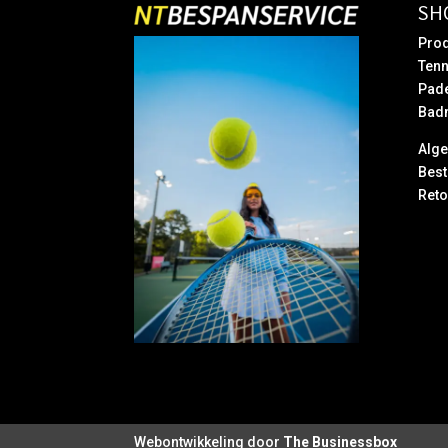
SH
Prod
Tenn
Pad
Bad
Alg
Best
Reto
Webontwikkeling door
The Businessbox