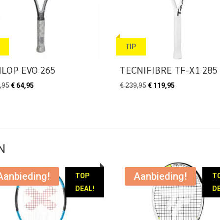
TIP
LOP EVO 265
TECNIFIBRE TF-X1 285
Oorspronkelijke
Huidige
Oorspronkelijke
Huidige
,95
€
64,95
€
239,95
€
119,95
prijs
prijs
prijs
prijs
was:
is:
was:
is:
€ 174,95.
€ 64,95.
€ 239,95.
€ 119,95.
N
Aanbieding!
Aanbieding!
TOP
T
DEAL!
DE