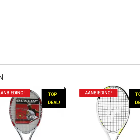
N
AANBIEDING!
AANBIEDING!
TOP
T
DEAL!
DE