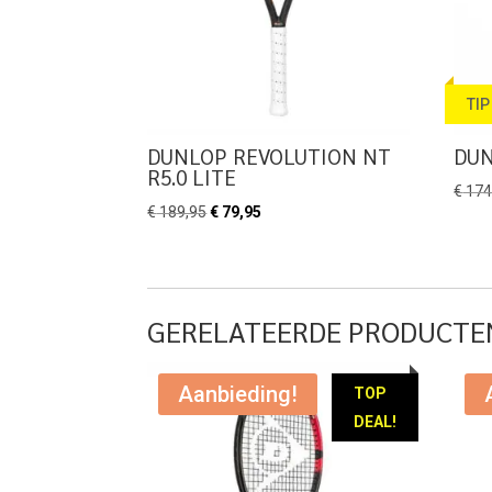
TIP
DUNLOP REVOLUTION NT
DUN
R5.0 LITE
€
174
Oorspronkelijke
Huidige
€
189,95
€
79,95
prijs
prijs
was:
is:
€ 189,95.
€ 79,95.
GERELATEERDE PRODUCTE
Aanbieding!
TOP
DEAL!