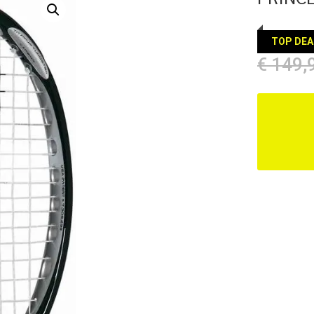
TOP DEA
€
149,