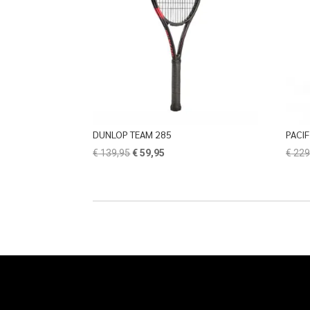
DUNLOP TEAM 285
PACIF
Oorspronkelijke
Huidige
€
139,95
€
59,95
€
229
prijs
prijs
was:
is:
€ 139,95.
€ 59,95.