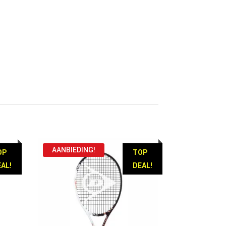
AANBIEDING!
OP
TOP
AL!
DEAL!