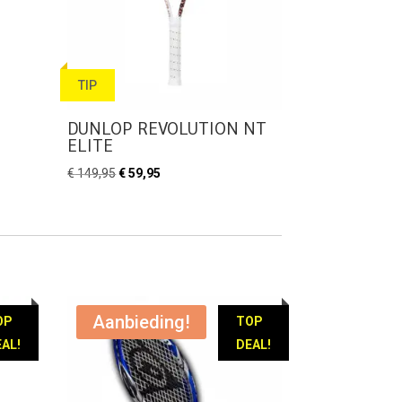
TIP
DUNLOP REVOLUTION NT
ELITE
Oorspronkelijke
Huidige
€
149,95
€
59,95
prijs
prijs
was:
is:
€ 149,95.
€ 59,95.
Aanbieding!
OP
TOP
AL!
DEAL!