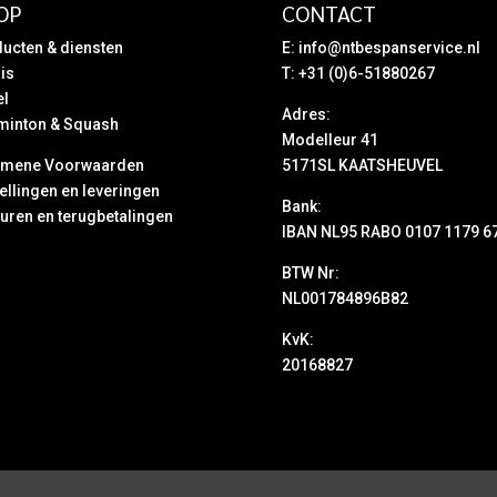
OP
CONTACT
ucten & diensten
E:
info@ntbespanservice.nl
is
T: +31 (0)6-51880267
el
Adres:
minton & Squash
Modelleur 41
emene Voorwaarden
5171SL KAATSHEUVEL
ellingen en leveringen
Bank:
uren en terugbetalingen
IBAN NL95 RABO 0107 1179 6
BTW Nr:
NL001784896B82
KvK:
20168827